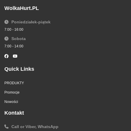
WolkaHurt.PL
Poniedziałek-piątek
7:00 - 16:00
Sobota
Kurtki damskie skórzana Roz S-XL, 1 Kolor Paczka 5
7:00 - 14:00
szt
Quick Links
PRODUKTY
Promocje
Nowości
Kontakt
Call or Viber, WhatsApp