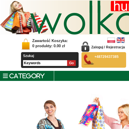
Zawartość Koszyka:
0
produkty:
0.00
zł
Zaloguj
/
Rejestracja
Szukaj
+48729437385
CATEGORY