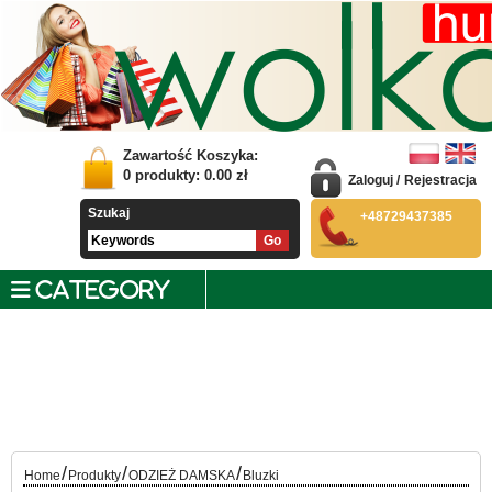
Zawartość Koszyka:
0
produkty:
0.00
zł
Zaloguj
/
Rejestracja
Szukaj
+48729437385
CATEGORY
/
/
/
Home
Produkty
ODZIEŻ DAMSKA
Bluzki