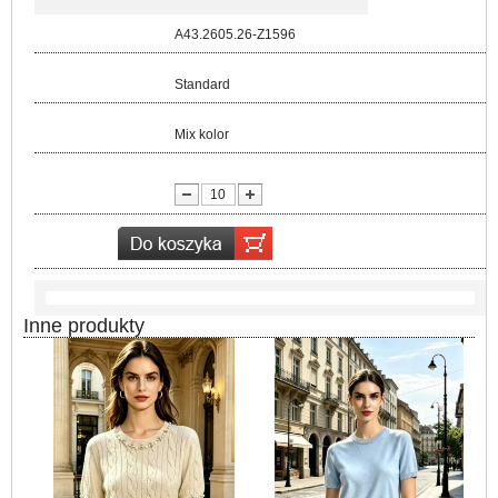
Kod:
A43.2605.26-Z1596
Rozmiar:
Standard
Kolor:
Mix kolor
lość:
Inne produkty