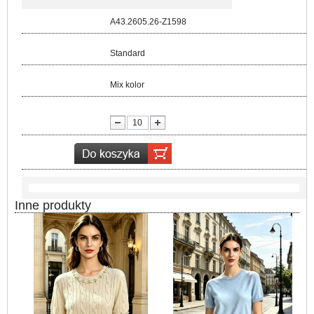
Kod:
A43.2605.26-Z1598
Rozmiar:
Standard
Kolor:
Mix kolor
lość:
Inne produkty