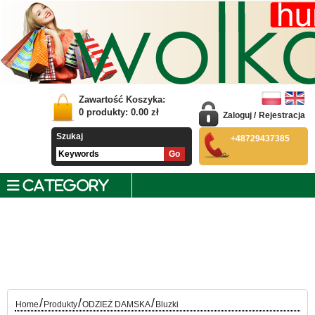
Zawartość Koszyka:
0
produkty:
0.00
zł
Zaloguj
/
Rejestracja
Szukaj
+48729437385
CATEGORY
/
/
/
Home
Produkty
ODZIEŻ DAMSKA
Bluzki