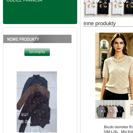
ODZIEŻ FRANCJA
Inne produkty
Kurtki damskie
skórzana Roz S-2XL,
1 Kolor Paczka 5 szt
95.00 zł
szczegóły
Bluzki damskie R
S/M-L/XL , Mix Kol