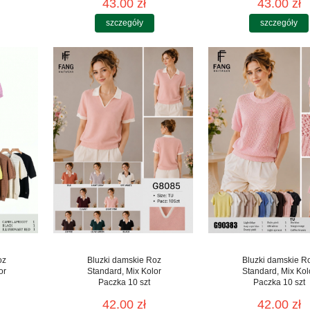
43.00 zł
43.00 zł
szczegóły
szczegóły
oz
Bluzki damskie Roz
Bluzki damskie R
or
Standard, Mix Kolor
Standard, Mix Kol
Paczka 10 szt
Paczka 10 szt
42.00 zł
42.00 zł