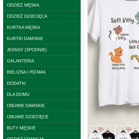
ODZIEŻ MĘSKA
ODZIEŻ DZIECIĘCA
KURTKA MĘSKA
KURTKI DAMSKIE
JEANSY (SPODNIE)
GALANTERIA
Kurtki damskie
skórzana Roz S-XL, 1
BIELIZNA I PIŻAMA
Kolor Paczka 5 szt
95.00 zł
DODATKI
szczegóły
DLA DOMU
OBUWIE DAMSKIE
OBUWIE DZIECIĘCE
BUTY MĘSKIE