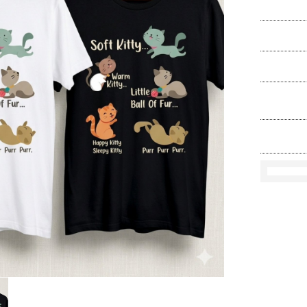
Ko
Rozmi
Kolo
loś