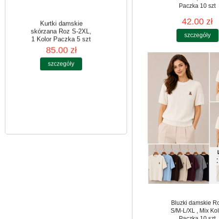
Paczka 10 szt
42.00 zł
szczegóły
Kurtki damskie
skórzana Roz S-2XL,
1 Kolor Paczka 5 szt
85.00 zł
szczegóły
Bluzki damskie R
S/M-L/XL , Mix Kol
Paczka 10 szt