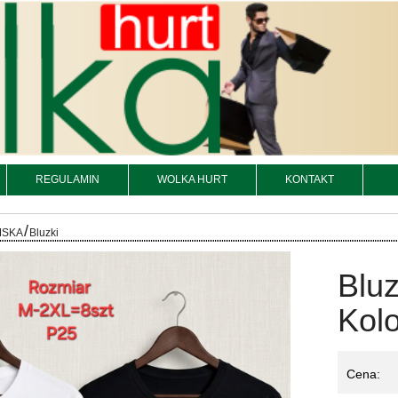
REGULAMIN
WOLKA HURT
KONTAKT
/
MSKA
Bluzki
Blu
Kolo
Cena: