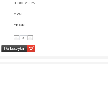
d:
HT0806.26-P25
ar:
M-2XL
r:
Mix kolor
ć: