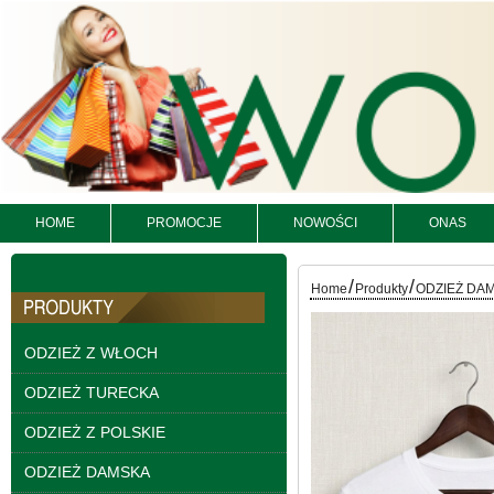
HOME
PROMOCJE
NOWOŚCI
ONAS
Kurtki damskie
/
/
Home
Produkty
ODZIEŻ DA
skórzana Roz S-XL, 1
Kolor Paczka 5 szt
95.00 zł
ODZIEŻ Z WŁOCH
szczegóły
ODZIEŻ TURECKA
ODZIEŻ Z POLSKIE
ODZIEŻ DAMSKA