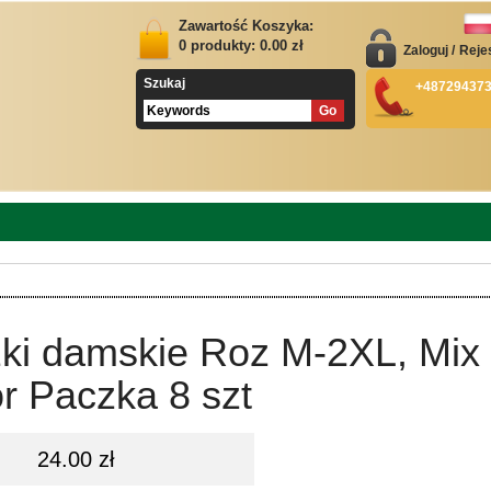
Zawartość Koszyka:
0
produkty:
0.00
zł
Zaloguj
/
Reje
Szukaj
+48729437
zki damskie Roz M-2XL, Mix
r Paczka 8 szt
24.00 zł