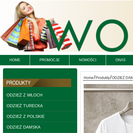
HOME
PROMOCJE
NOWOŚCI
ONAS
/
/
Home
Produkty
ODZIEŻ DA
Kurtki damskie
skórzana Roz S-XL, 1
Kolor Paczka 5 szt
ODZIEŻ Z WŁOCH
95.00 zł
ODZIEŻ TURECKA
szczegóły
ODZIEŻ Z POLSKIE
ODZIEŻ DAMSKA