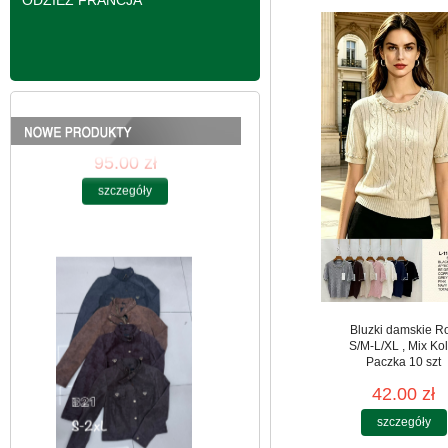
ODZIEŻ FRANCJA
Kurtki damskie
skórzana Roz S-2XL,
1 Kolor Paczka 5 szt
95.00 zł
szczegóły
Bluzki damskie R
S/M-L/XL , Mix Kol
Paczka 10 szt
42.00 zł
szczegóły