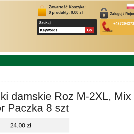
Zawartość Koszyka:
0
produkty:
0.00
zł
Zaloguj
/
Reje
Szukaj
+48729437
zki damskie Roz M-2XL, Mix
r Paczka 8 szt
24.00 zł