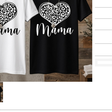
Ko
Rozmi
Kolo
loś