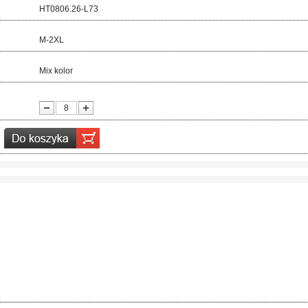
d:
HT0806.26-L73
ar:
M-2XL
r:
Mix kolor
ć: