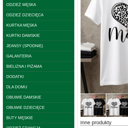
ODZIEŻ MĘSKA
ODZIEŻ DZIECIĘCA
KURTKA MĘSKA
KURTKI DAMSKIE
JEANSY (SPODNIE)
GALANTERIA
BIELIZNA I PIŻAMA
Kurtki damskie
skórzana Roz S-XL, 1
DODATKI
Kolor Paczka 5 szt
95.00 zł
DLA DOMU
szczegóły
OBUWIE DAMSKIE
OBUWIE DZIECIĘCE
BUTY MĘSKIE
Inne produkty