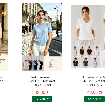
oz
Bluzki damskie Roz
Bluzki damskie R
or
S/M-L/XL , Mix Kolor
S/M-L/XL , Mix Kol
Paczka 10 szt
Paczka 10 szt
42.00 zł
42.00 zł
szczegóły
szczegóły