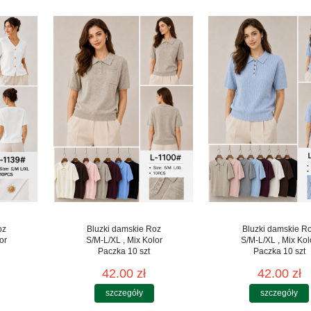
oz
Bluzki damskie Roz
Bluzki damskie R
or
S/M-L/XL , Mix Kolor
S/M-L/XL , Mix Kol
Paczka 10 szt
Paczka 10 szt
42.00 zł
42.00 zł
szczegóły
szczegóły