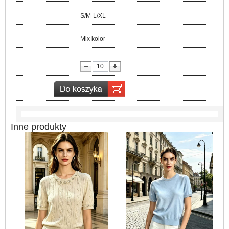
Rozmiar:
S/M-L/XL
Kolor:
Mix kolor
lość:
Inne produkty