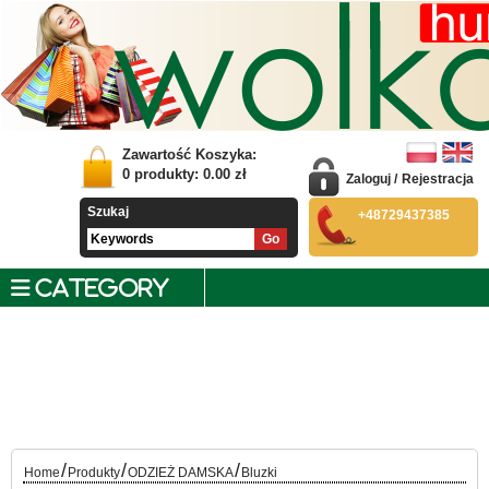
Zawartość Koszyka:
0
produkty:
0.00
zł
Zaloguj
/
Rejestracja
Szukaj
+48729437385
CATEGORY
/
/
/
Home
Produkty
ODZIEŻ DAMSKA
Bluzki