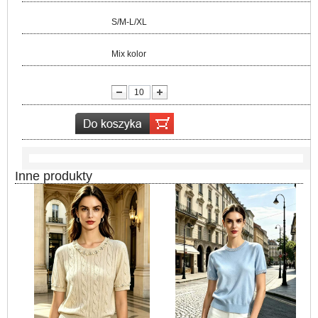
Rozmiar:
S/M-L/XL
Kolor:
Mix kolor
lość:
Inne produkty