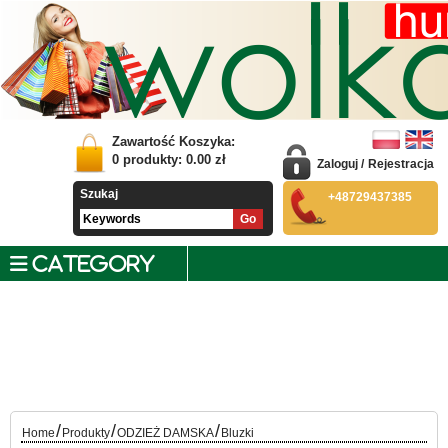
Zawartość Koszyka:
0
produkty:
0.00
zł
Zaloguj
/
Rejestracja
Szukaj
+48729437385
CATEGORY
/
/
/
Home
Produkty
ODZIEŻ DAMSKA
Bluzki