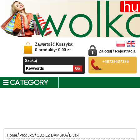
Zawartość Koszyka:
0
produkty:
0.00
zł
Zaloguj
/
Rejestracja
Szukaj
+48729437385
CATEGORY
/
/
/
Home
Produkty
ODZIEŻ DAMSKA
Bluzki