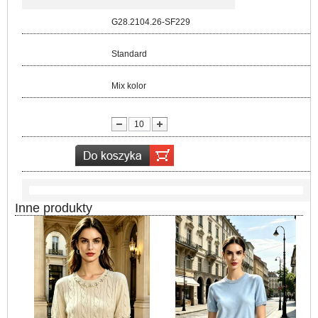
Kod:
G28.2104.26-SF229
Rozmiar:
Standard
Kolor:
Mix kolor
lość:
Inne produkty