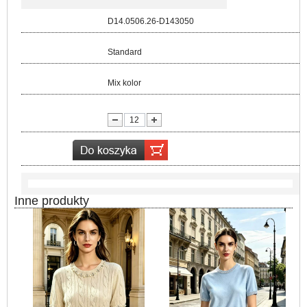
Kod:
D14.0506.26-D143050
Rozmiar:
Standard
Kolor:
Mix kolor
lość:
Inne produkty