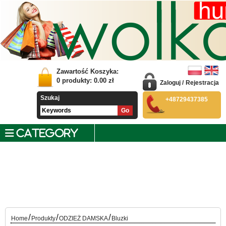
Zawartość Koszyka:
0
produkty:
0.00
zł
Zaloguj
/
Rejestracja
Szukaj
+48729437385
CATEGORY
/
/
/
Home
Produkty
ODZIEŻ DAMSKA
Bluzki