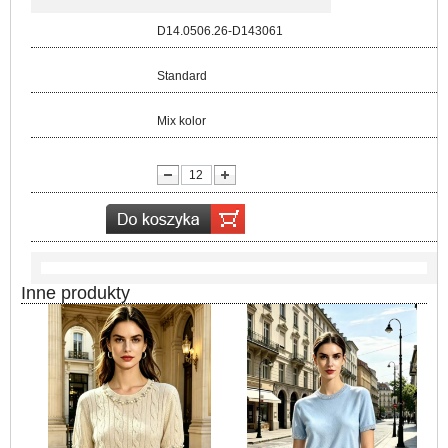
Kod:
D14.0506.26-D143061
Rozmiar:
Standard
Kolor:
Mix kolor
lość:
Inne produkty