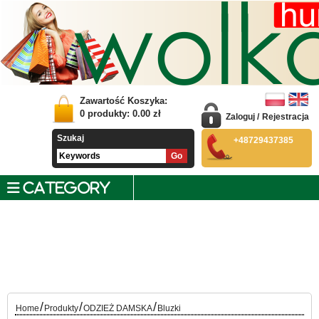
Zawartość Koszyka:
0
produkty:
0.00
zł
Zaloguj
/
Rejestracja
Szukaj
+48729437385
CATEGORY
/
/
/
Home
Produkty
ODZIEŻ DAMSKA
Bluzki