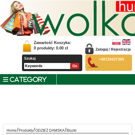
Zawartość Koszyka:
0
produkty:
0.00
zł
Zaloguj
/
Rejestracja
Szukaj
+48729437385
CATEGORY
/
/
/
Home
Produkty
ODZIEŻ DAMSKA
Bluzki