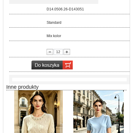
Kod:
D14.0506.26-D143051
Rozmiar:
Standard
Kolor:
Mix kolor
lość:
Inne produkty