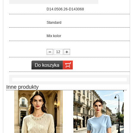
Kod:
D14.0506.26-D143068
Rozmiar:
Standard
Kolor:
Mix kolor
lość:
Inne produkty