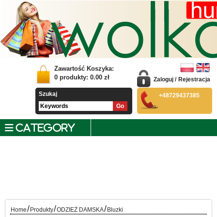
Zawartość Koszyka:
0
produkty:
0.00
zł
Zaloguj
/
Rejestracja
Szukaj
+48729437385
CATEGORY
/
/
/
Home
Produkty
ODZIEŻ DAMSKA
Bluzki