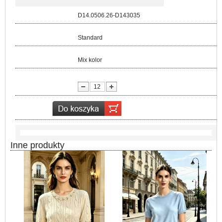
Kod:
D14.0506.26-D143035
Rozmiar:
Standard
Kolor:
Mix kolor
lość:
Inne produkty