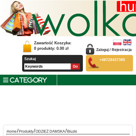
Zawartość Koszyka:
0
produkty:
0.00
zł
Zaloguj
/
Rejestracja
Szukaj
+48729437385
CATEGORY
/
/
/
Home
Produkty
ODZIEŻ DAMSKA
Bluzki