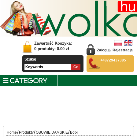
Zawartość Koszyka:
0
produkty:
0.00
zł
Zaloguj
/
Rejestracja
Szukaj
+48729437385
CATEGORY
/
/
/
Home
Produkty
OBUWIE DAMSKIE
Botki