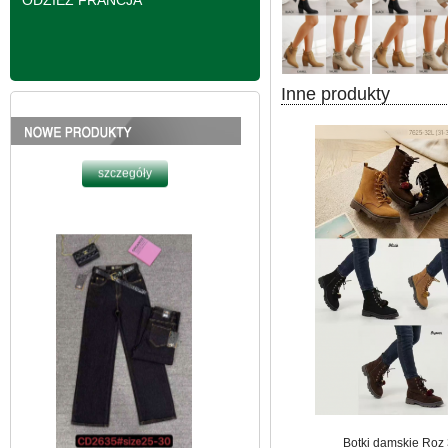
ODZIEŻ FRANCJA
Inne produkty
Spodnie damskie
jeansy Roz 25-30, 1
Kolor Paczka 10 szt
61.00 zł
szczegóły
Botki damskie Roz 