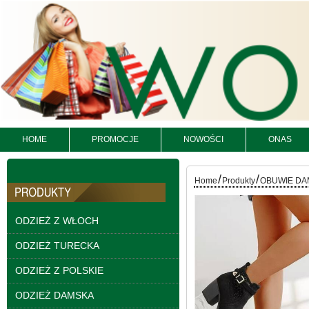
HOME
PROMOCJE
NOWOŚCI
ONAS
Spodnie damskie
jeansy Roz 25-30, 1
/
/
Home
Produkty
OBUWIE DA
Kolor Paczka 10 szt
61.00 zł
ODZIEŻ Z WŁOCH
szczegóły
ODZIEŻ TURECKA
ODZIEŻ Z POLSKIE
ODZIEŻ DAMSKA