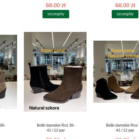
68.00 zł
68.00 zł
szczegóły
szczegóły
36-
Botki damskie Roz 36-
Botki damskie Roz 
41 / 12 par
41 / 12 par