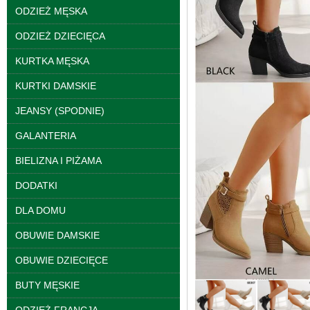
ODZIEŻ MĘSKA
ODZIEŻ DZIECIĘCA
KURTKA MĘSKA
KURTKI DAMSKIE
JEANSY (SPODNIE)
Spodnie damskie
GALANTERIA
jeansy Roz 25-30, 1
Kolor Paczka 10 szt
BIELIZNA I PIŻAMA
61.00 zł
DODATKI
szczegóły
DLA DOMU
OBUWIE DAMSKIE
OBUWIE DZIECIĘCE
BUTY MĘSKIE