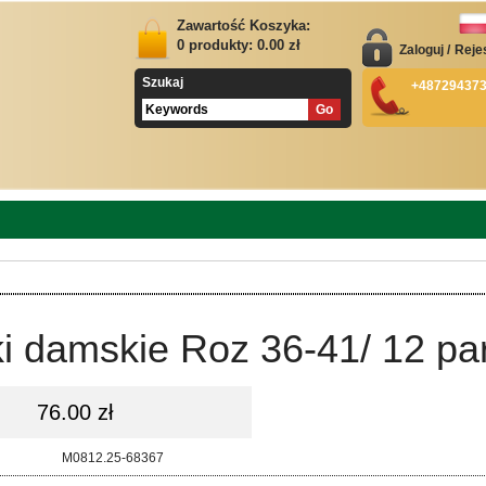
Zawartość Koszyka:
0
produkty:
0.00
zł
Zaloguj
/
Reje
Szukaj
+48729437
i damskie Roz 36-41/ 12 pa
76.00 zł
d:
M0812.25-68367