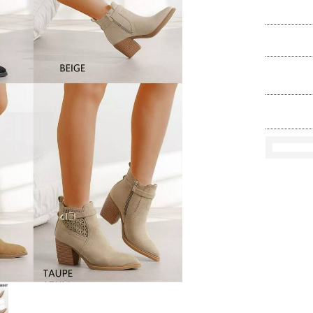
Rozmi
Kolo
loś