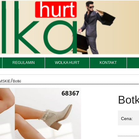
REGULAMIN
WOLKA HURT
KONTAKT
/
MSKIE
Botki
Botk
Cena:
Ko