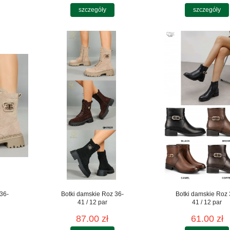
szczegóły
szczegóły
36-
Botki damskie Roz 36-
Botki damskie Roz 
41 / 12 par
41 / 12 par
87.00 zł
61.00 zł