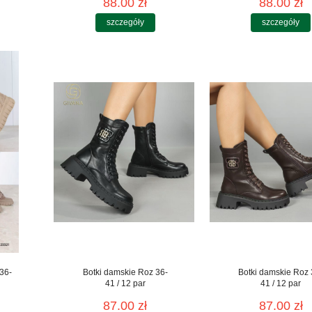
88.00 zł
88.00 zł
szczegóły
szczegóły
36-
Botki damskie Roz 36-
Botki damskie Roz 
41 / 12 par
41 / 12 par
87.00 zł
87.00 zł