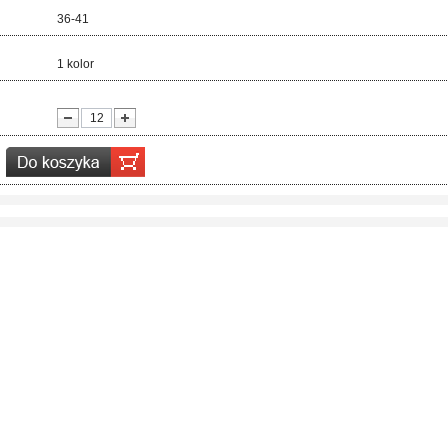
ar:
36-41
r:
1 kolor
ć: