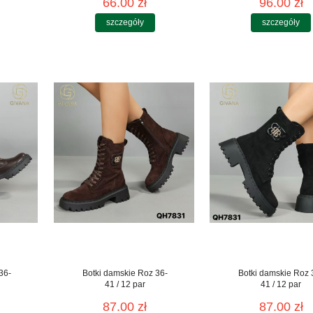
66.00 zł
96.00 zł
szczegóły
szczegóły
36-
Botki damskie Roz 36-
Botki damskie Roz 
41 / 12 par
41 / 12 par
87.00 zł
87.00 zł