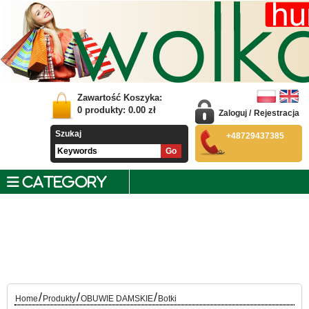
Zawartość Koszyka:
0
produkty:
0.00
zł
Zaloguj
/
Rejestracja
Szukaj
+48729437385
CATEGORY
/
/
/
Home
Produkty
OBUWIE DAMSKIE
Botki