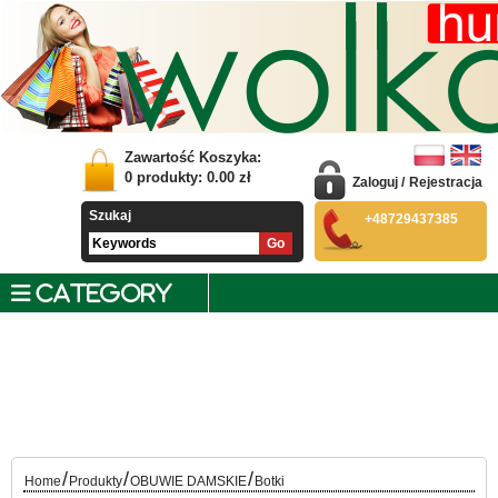
Zawartość Koszyka:
0
produkty:
0.00
zł
Zaloguj
/
Rejestracja
Szukaj
+48729437385
CATEGORY
/
/
/
Home
Produkty
OBUWIE DAMSKIE
Botki