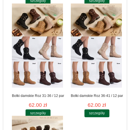
szczegóły
szczegóły
Botki damskie Roz 31-36 / 12 par
Botki damskie Roz 36-41 / 12 par
62.00 zł
62.00 zł
szczegóły
szczegóły