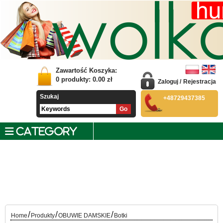
Zawartość Koszyka:
0
produkty:
0.00
zł
Zaloguj
/
Rejestracja
Szukaj
+48729437385
CATEGORY
/
/
/
Home
Produkty
OBUWIE DAMSKIE
Botki