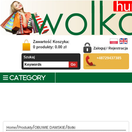
Zawartość Koszyka:
0
produkty:
0.00
zł
Zaloguj
/
Rejestracja
Szukaj
+48729437385
CATEGORY
/
/
/
Home
Produkty
OBUWIE DAMSKIE
Botki