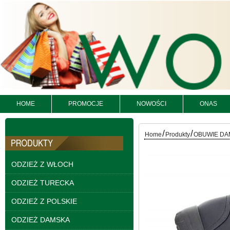
Kurtki damskie
skórzana Roz S-XL, 1
Kolor Paczka 5 szt
HOME
PROMOCJE
NOWOŚCI
ONAS
95.00 zł
szczegóły
/
/
Home
Produkty
OBUWIE DA
ODZIEŻ Z WŁOCH
ODZIEŻ TURECKA
ODZIEŻ Z POLSKIE
ODZIEŻ DAMSKA