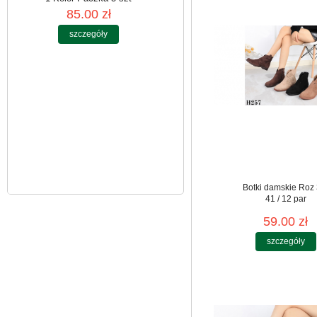
Kurtki damskie
skórzana Roz S-2XL,
1 Kolor Paczka 5 szt
85.00 zł
szczegóły
Botki damskie Roz 
41 / 12 par
59.00 zł
szczegóły