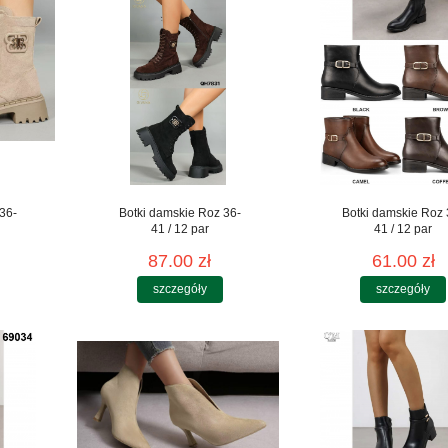
36-
Botki damskie Roz 36-
Botki damskie Roz 
41 / 12 par
41 / 12 par
87.00 zł
61.00 zł
szczegóły
szczegóły