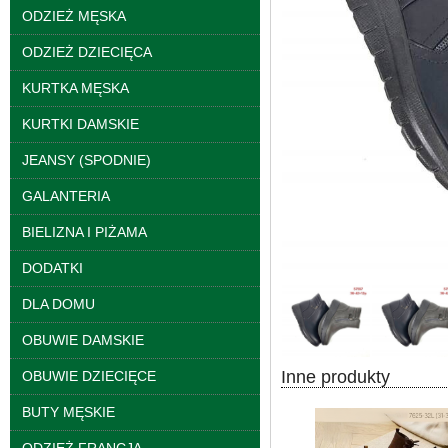
ODZIEŻ MĘSKA
ODZIEŻ DZIECIĘCA
KURTKA MĘSKA
KURTKI DAMSKIE
Kurtki damskie
skórzana Roz S-XL, 1
Kolor Paczka 5 szt
JEANSY (SPODNIE)
95.00 zł
GALANTERIA
szczegóły
BIELIZNA I PIŻAMA
DODATKI
DLA DOMU
OBUWIE DAMSKIE
Inne produkty
OBUWIE DZIECIĘCE
BUTY MĘSKIE