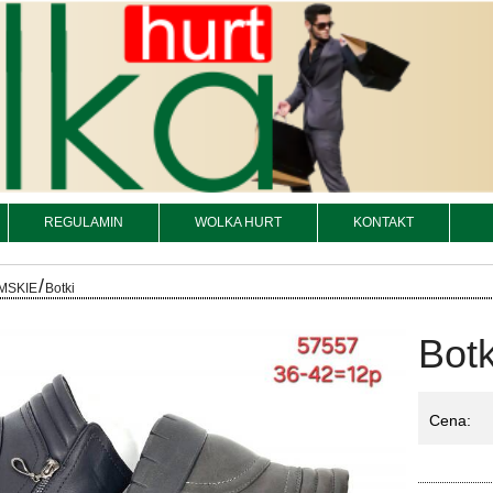
REGULAMIN
WOLKA HURT
KONTAKT
/
MSKIE
Botki
Botk
Cena:
Ko