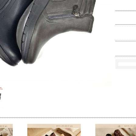
Rozmi
Kolo
loś