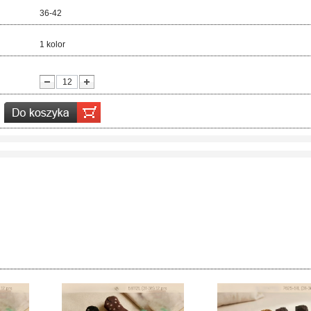
ar:
36-42
r:
1 kolor
ć: