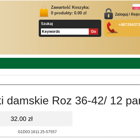
Zawartość Koszyka:
0
produkty:
0.00
zł
Zaloguj
/
Reje
Szukaj
+48729437
i damskie Roz 36-42/ 12 pa
32.00 zł
d:
G1D03.1611.25-57557