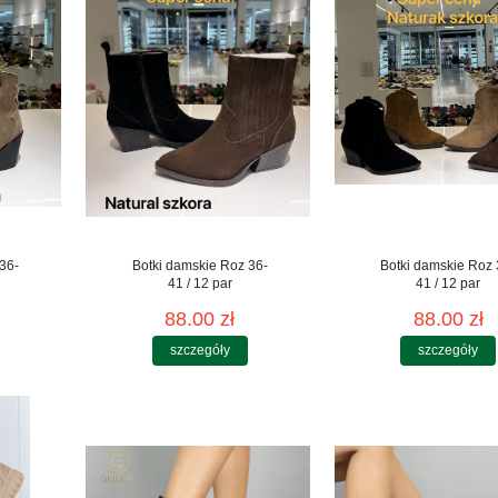
36-
Botki damskie Roz 36-
Botki damskie Roz 
41 / 12 par
41 / 12 par
88.00 zł
88.00 zł
szczegóły
szczegóły