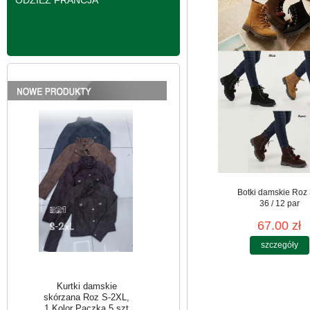
ODZIEŻ FRANCJA
Kurtki damskie
skórzana Roz S-2XL,
1 Kolor Paczka 5 szt
95.00 zł
szczegóły
Botki damskie Roz 
36 / 12 par
67.00 zł
szczegóły