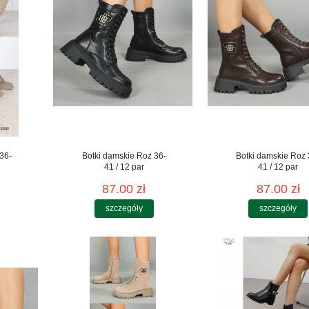
36-
Botki damskie Roz 36-
Botki damskie Roz 
41 / 12 par
41 / 12 par
87.00 zł
87.00 zł
szczegóły
szczegóły