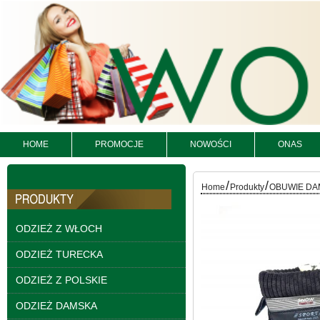
Spodnie damskie
jeansy Roz 25-30, 1
Kolor Paczka 10 szt
HOME
PROMOCJE
NOWOŚCI
ONAS
61.00 zł
szczegóły
/
/
Home
Produkty
OBUWIE DA
ODZIEŻ Z WŁOCH
ODZIEŻ TURECKA
ODZIEŻ Z POLSKIE
ODZIEŻ DAMSKA