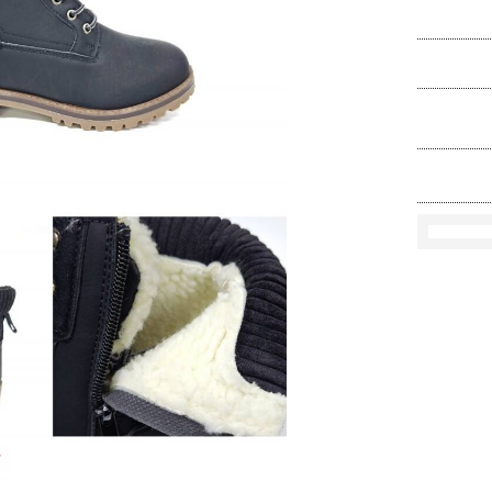
Rozmi
Kolo
loś