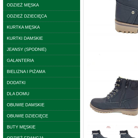
ODZIEŻ MĘSKA
ODZIEŻ DZIECIĘCA
KURTKA MĘSKA
Spodnie damskie
KURTKI DAMSKIE
jeansy Roz 25-30, 1
Kolor Paczka 10 szt
JEANSY (SPODNIE)
61.00 zł
GALANTERIA
szczegóły
BIELIZNA I PIŻAMA
DODATKI
DLA DOMU
OBUWIE DAMSKIE
OBUWIE DZIECIĘCE
BUTY MĘSKIE