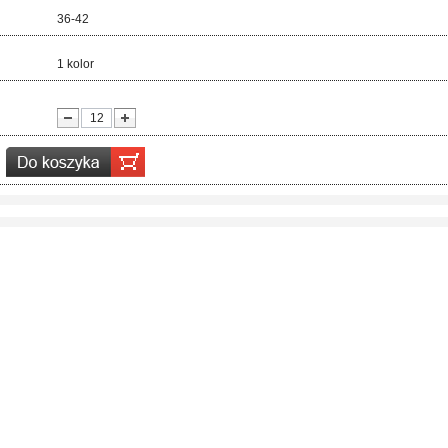
ar:
36-42
r:
1 kolor
ć: