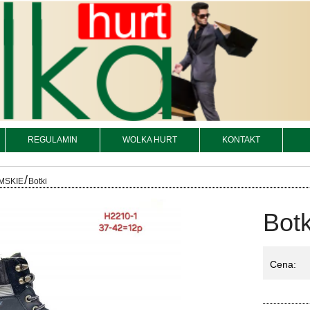
REGULAMIN
WOLKA HURT
KONTAKT
/
MSKIE
Botki
Botk
Cena:
Ko