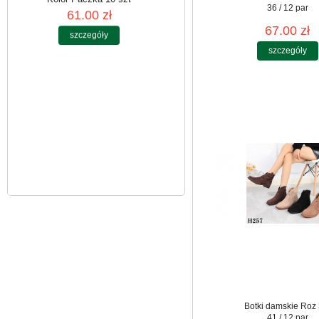
36 / 12 par
Spodnie damskie
67.00 zł
jeansy Roz 25-30, 1
Kolor Paczka 10 szt
szczegóły
61.00 zł
szczegóły
Botki damskie Roz 
41 / 12 par