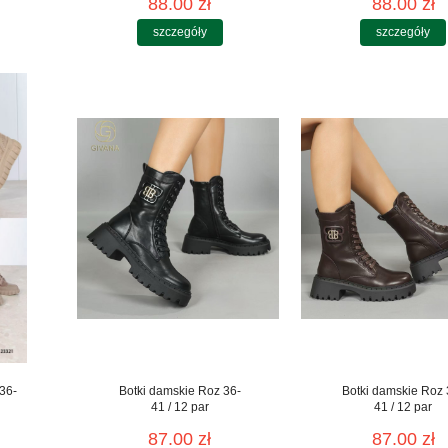
88.00 zł
88.00 zł
szczegóły
szczegóły
36-
Botki damskie Roz 36-
Botki damskie Roz 
41 / 12 par
41 / 12 par
87.00 zł
87.00 zł