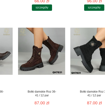
66.00 zł
96.00 zł
szczegóły
szczegóły
36-
Botki damskie Roz 36-
Botki damskie Roz 
41 / 12 par
41 / 12 par
87.00 zł
87.00 zł