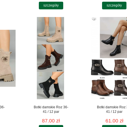
szczegóły
szczegóły
36-
Botki damskie Roz 36-
Botki damskie Roz 
41 / 12 par
41 / 12 par
87.00 zł
61.00 zł