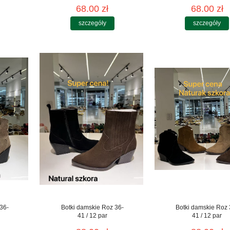
68.00 zł
68.00 zł
szczegóły
szczegóły
36-
Botki damskie Roz 36-
Botki damskie Roz 
41 / 12 par
41 / 12 par