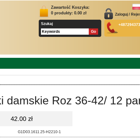
Zawartość Koszyka:
0
produkty:
0.00
zł
Zaloguj
/
Reje
Szukaj
+48729437
i damskie Roz 36-42/ 12 pa
42.00 zł
d:
G1D03.1611.25-H2210-1