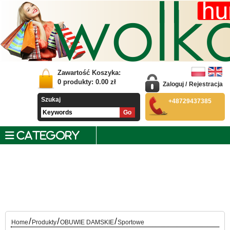
Zawartość Koszyka:
0
produkty:
0.00
zł
Zaloguj
/
Rejestracja
Szukaj
+48729437385
CATEGORY
/
/
/
Home
Produkty
OBUWIE DAMSKIE
Sportowe