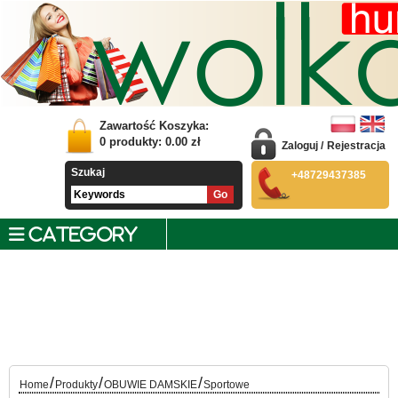
Zawartość Koszyka:
0
produkty:
0.00
zł
Zaloguj
/
Rejestracja
Szukaj
+48729437385
CATEGORY
/
/
/
Home
Produkty
OBUWIE DAMSKIE
Sportowe