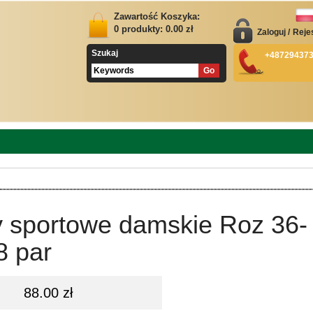
Zawartość Koszyka:
0
produkty:
0.00
zł
Zaloguj
/
Reje
Szukaj
+48729437
y sportowe damskie Roz 36-
8 par
88.00 zł