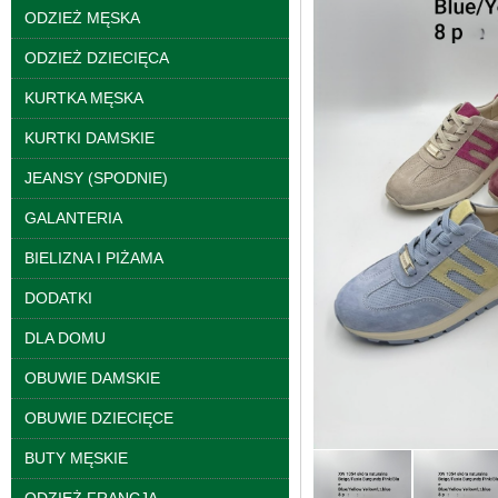
ODZIEŻ MĘSKA
ODZIEŻ DZIECIĘCA
KURTKA MĘSKA
KURTKI DAMSKIE
JEANSY (SPODNIE)
GALANTERIA
BIELIZNA I PIŻAMA
Spodnie damskie
jeansy Roz 25-30, 1
DODATKI
Kolor Paczka 10 szt
61.00 zł
DLA DOMU
szczegóły
OBUWIE DAMSKIE
OBUWIE DZIECIĘCE
BUTY MĘSKIE