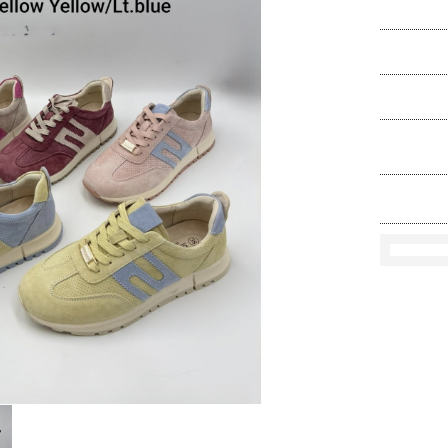
Ko
Rozmi
Kolo
loś