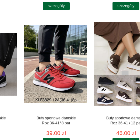
szczegóły
szczegóły
skie
Buty sportowe damskie
Buty sportowe dam
r
Roz 36-41/ 8 par
Roz 36-41 / 12 p
39.00 zł
46.00 zł