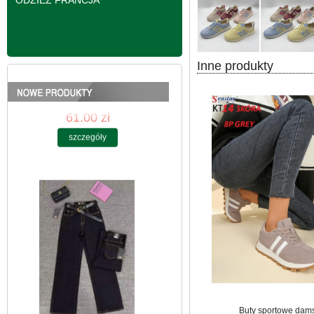
ODZIEŻ FRANCJA
Inne produkty
Spodnie damskie
jeansy Roz 25-30, 1
Kolor Paczka 10 szt
61.00 zł
szczegóły
Buty sportowe dam