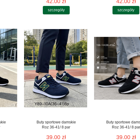
42.00 zł
42.00 zł
szczegóły
szczegóły
skie
Buty sportowe damskie
Buty sportowe dam
r
Roz 36-41/ 8 par
Roz 36-41/ 8 pa
39.00 zł
39.00 zł