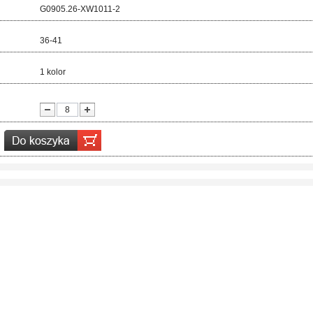
d:
G0905.26-XW1011-2
ar:
36-41
r:
1 kolor
ć: