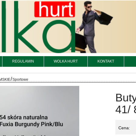
REGULAMIN
WOLKA HURT
KONTAKT
/
MSKIE
Sportowe
But
41/ 
Cena: