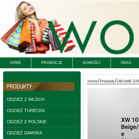
HOME
PROMOCJE
NOWOŚCI
ONAS
/
/
Home
Produkty
OBUWIE DA
Spodnie damskie
jeansy Roz 25-30, 1
Kolor Paczka 10 szt
ODZIEŻ Z WŁOCH
61.00 zł
ODZIEŻ TURECKA
szczegóły
ODZIEŻ Z POLSKIE
ODZIEŻ DAMSKA