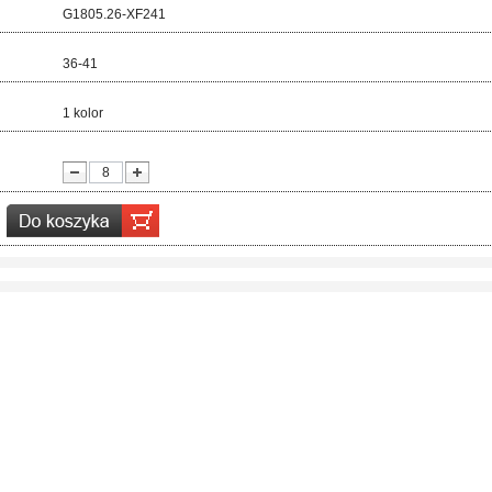
d:
G1805.26-XF241
ar:
36-41
r:
1 kolor
ć: