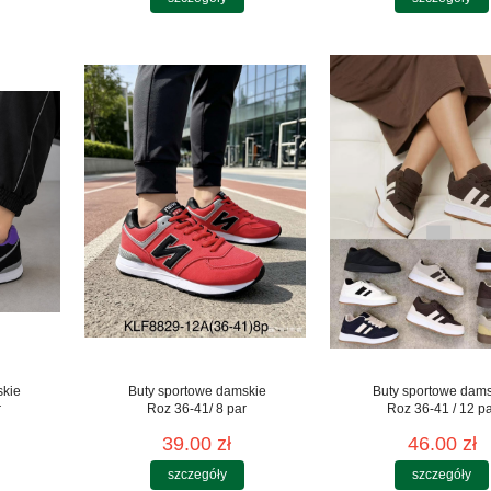
skie
Buty sportowe damskie
Buty sportowe dam
r
Roz 36-41/ 8 par
Roz 36-41 / 12 p
39.00 zł
46.00 zł
szczegóły
szczegóły