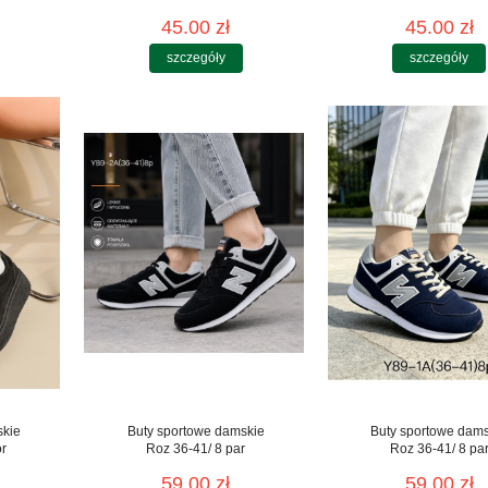
45.00 zł
45.00 zł
szczegóły
szczegóły
skie
Buty sportowe damskie
Buty sportowe dam
or
Roz 36-41/ 8 par
Roz 36-41/ 8 pa
59.00 zł
59.00 zł