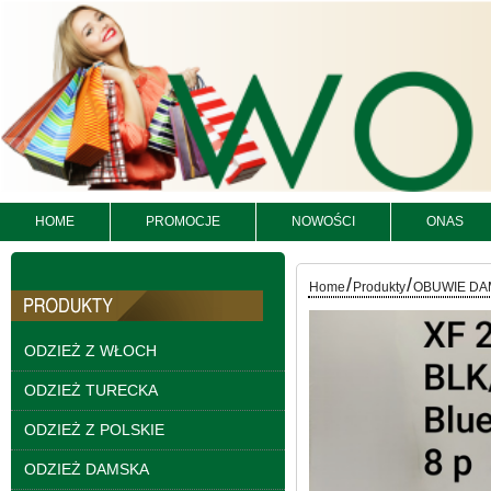
HOME
PROMOCJE
NOWOŚCI
ONAS
Spodnie damskie
/
/
Home
Produkty
OBUWIE DA
jeansy Roz 25-30, 1
Kolor Paczka 10 szt
61.00 zł
ODZIEŻ Z WŁOCH
szczegóły
ODZIEŻ TURECKA
ODZIEŻ Z POLSKIE
ODZIEŻ DAMSKA