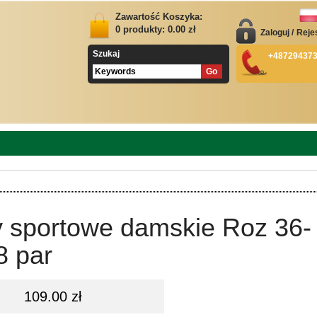
Zawartość Koszyka:
0
produkty:
0.00
zł
Zaloguj
/
Reje
Szukaj
+48729437
y sportowe damskie Roz 36-
8 par
109.00 zł