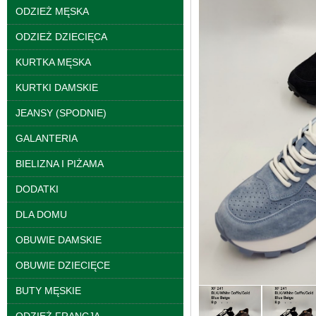
ODZIEŻ MĘSKA
ODZIEŻ DZIECIĘCA
KURTKA MĘSKA
KURTKI DAMSKIE
JEANSY (SPODNIE)
GALANTERIA
Spodnie damskie
jeansy Roz 25-30, 1
BIELIZNA I PIŻAMA
Kolor Paczka 10 szt
61.00 zł
DODATKI
szczegóły
DLA DOMU
OBUWIE DAMSKIE
OBUWIE DZIECIĘCE
BUTY MĘSKIE