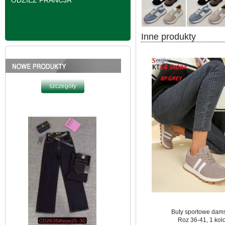
ODZIEŻ FRANCJA
Inne produkty
Spodnie damskie
jeansy Roz 25-30, 1
Kolor Paczka 10 szt
61.00 zł
szczegóły
Buty sportowe dam
Roz 36-41, 1 kol