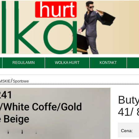
REGULAMIN
WOLKA HURT
KONTAKT
/
MSKIE
Sportowe
But
41/ 
Cena: