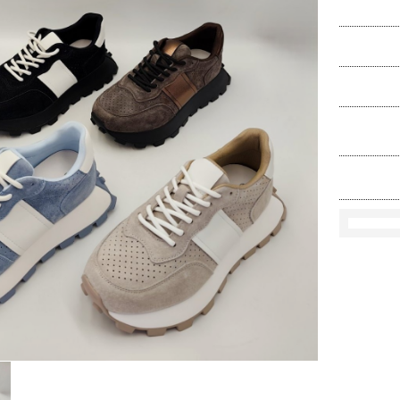
Ko
Rozmi
Kolo
loś