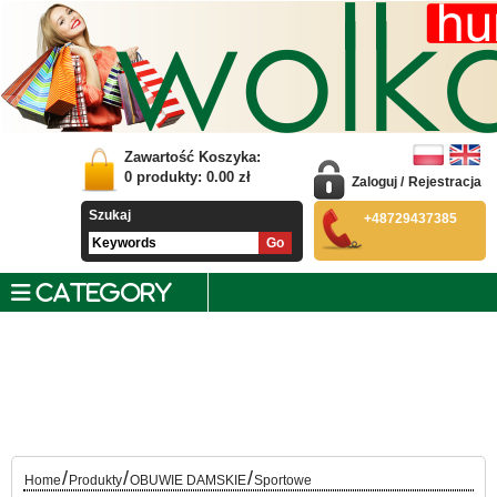
Zawartość Koszyka:
0
produkty:
0.00
zł
Zaloguj
/
Rejestracja
Szukaj
+48729437385
CATEGORY
/
/
/
Home
Produkty
OBUWIE DAMSKIE
Sportowe