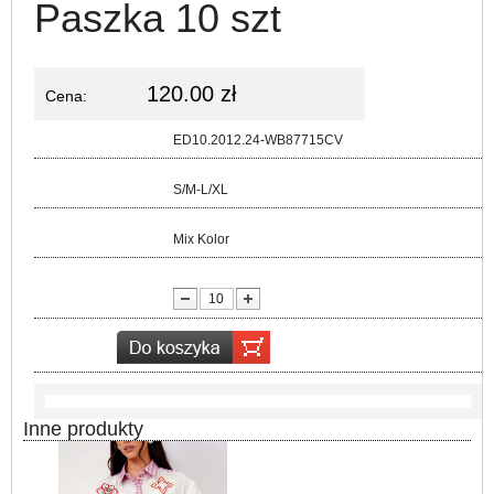
Paszka 10 szt
120.00 zł
Cena:
Kod:
ED10.2012.24-WB87715CV
Rozmiar:
S/M-L/XL
Kolor:
Mix Kolor
lość:
Inne produkty