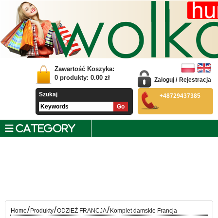
Zawartość Koszyka:
0
produkty:
0.00
zł
Zaloguj
/
Rejestracja
Szukaj
+48729437385
CATEGORY
/
/
/
Home
Produkty
ODZIEŻ FRANCJA
Komplet damskie Francja