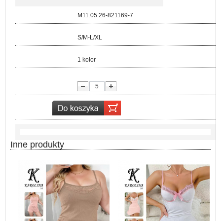
Kod:
M11.05.26-821169-7
Rozmiar:
S/M-L/XL
Kolor:
1 kolor
lość:
Inne produkty