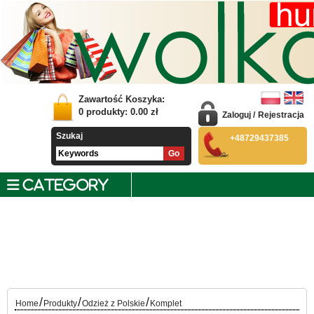
Zawartość Koszyka:
0
produkty:
0.00
zł
Zaloguj
/
Rejestracja
Szukaj
+48729437385
CATEGORY
/
/
/
Home
Produkty
Odzież z Polskie
Komplet