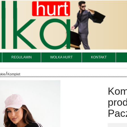
REGULAMIN
WOLKA HURT
KONTAKT
/
skie
Komplet
Kom
prod
Pacz