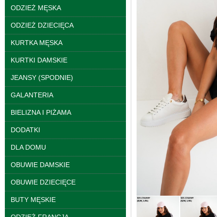
ODZIEŻ MĘSKA
ODZIEŻ DZIECIĘCA
KURTKA MĘSKA
KURTKI DAMSKIE
JEANSY (SPODNIE)
GALANTERIA
Kurtki damskie
skórzana Roz S-XL, 1
BIELIZNA I PIŻAMA
Kolor Paczka 5 szt
95.00 zł
DODATKI
szczegóły
DLA DOMU
OBUWIE DAMSKIE
OBUWIE DZIECIĘCE
BUTY MĘSKIE