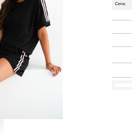
Cena:
Ko
Rozmi
Kolo
loś