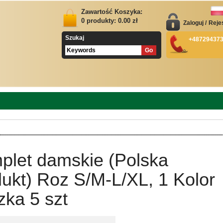
Zawartość Koszyka:
0
produkty:
0.00
zł
Zaloguj
/
Reje
Szukaj
+48729437
plet damskie (Polska
ukt) Roz S/M-L/XL, 1 Kolor
ka 5 szt