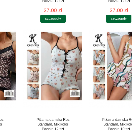
Paczka 12 szt
Paczka 12 szt
27.00 zł
27.00 zł
szczegóły
szczegóły
oz
Piżama damska Roz
Piżama damska R
or
Standard, Mix kolor
Standard, Mix kol
Paczka 12 szt
Paczka 10 szt