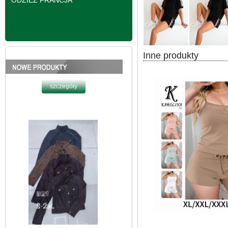
ODZIEŻ FRANCJA
Inne produkty
Kurtki damskie
skórzana Roz S-2XL,
1 Kolor Paczka 5 szt
95.00 zł
szczegóły