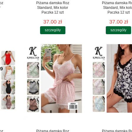
oz
Piżama damska Roz
Piżama damska R
r
Standard, Mix kolor
Standard, Mix kol
Paczka 12 szt
Paczka 12 szt
37.00 zł
37.00 zł
szczegóły
szczegóły
oz
Piżama damska Roz
Piżama damska R