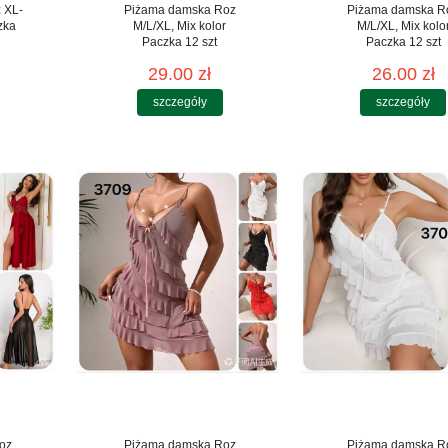
 XL-
Piżama damska Roz
Piżama damska R
zka
M/L/XL, Mix kolor
M/L/XL, Mix kolo
Paczka 12 szt
Paczka 12 szt
29.00 zł
26.00 zł
szczegóły
szczegóły
oz
Piżama damska Roz
Piżama damska R