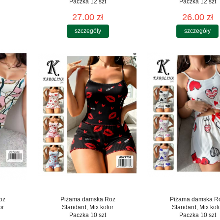
Paczka 12 szt
Paczka 12 szt
27.00 zł
26.00 zł
szczegóły
szczegóły
oz
Piżama damska Roz
Piżama damska R
or
Standard, Mix kolor
Standard, Mix kol
Paczka 10 szt
Paczka 10 szt