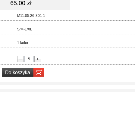
65.00 zł
d:
M11.05.26-301-1
ar:
S/M-L/XL
r:
1 kolor
ć: