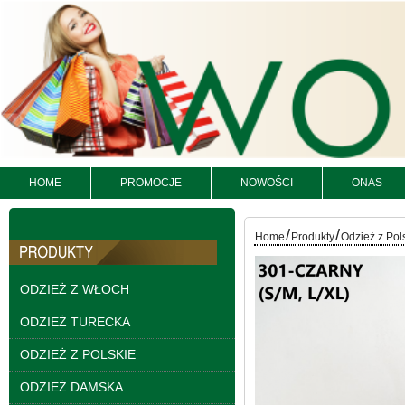
HOME
PROMOCJE
NOWOŚCI
ONAS
Kurtki damskie
/
/
Home
Produkty
Odzież z Pol
skórzana Roz S-XL, 1
Kolor Paczka 5 szt
95.00 zł
ODZIEŻ Z WŁOCH
szczegóły
ODZIEŻ TURECKA
ODZIEŻ Z POLSKIE
ODZIEŻ DAMSKA