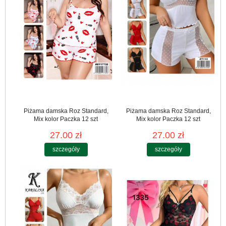
Piżama damska Roz Standard,
Piżama damska Roz Standard,
Mix kolor Paczka 12 szt
Mix kolor Paczka 12 szt
27.00 zł
27.00 zł
szczegóły
szczegóły