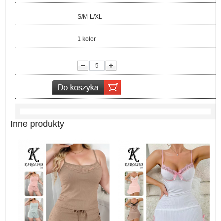
Rozmiar:
S/M-L/XL
Kolor:
1 kolor
lość:
Inne produkty