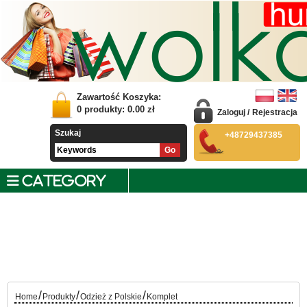
Zawartość Koszyka:
0
produkty:
0.00
zł
Zaloguj
/
Rejestracja
Szukaj
+48729437385
CATEGORY
/
/
/
Home
Produkty
Odzież z Polskie
Komplet