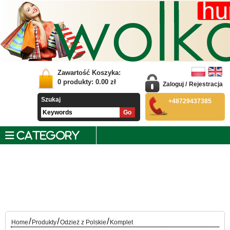
Zawartość Koszyka:
0
produkty:
0.00
zł
Zaloguj
/
Rejestracja
Szukaj
+48729437385
CATEGORY
/
/
/
Home
Produkty
Odzież z Polskie
Komplet