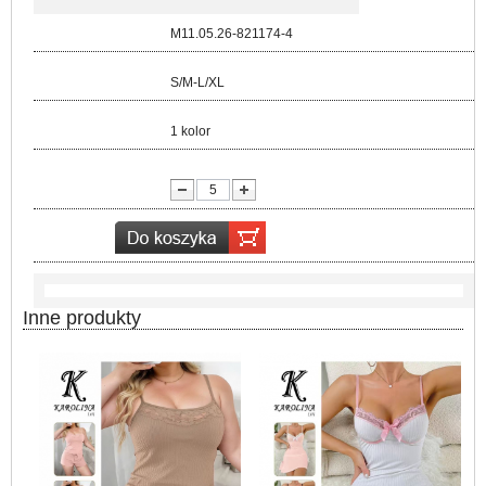
Kod:
M11.05.26-821174-4
Rozmiar:
S/M-L/XL
Kolor:
1 kolor
lość:
Inne produkty