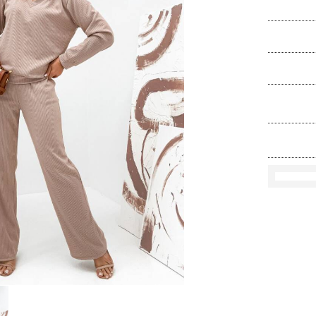
Ko
Rozmi
Kolo
loś