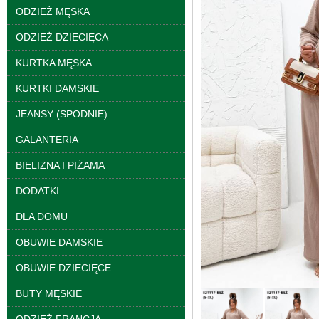
ODZIEŻ MĘSKA
ODZIEŻ DZIECIĘCA
KURTKA MĘSKA
KURTKI DAMSKIE
JEANSY (SPODNIE)
Bluzy damskie Roz L-
GALANTERIA
3XL. 1 kolor. Paczka
10 szt
BIELIZNA I PIŻAMA
39.00 zł
DODATKI
szczegóły
DLA DOMU
OBUWIE DAMSKIE
OBUWIE DZIECIĘCE
BUTY MĘSKIE