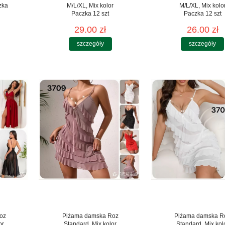
zka
M/L/XL, Mix kolor
M/L/XL, Mix kolo
Paczka 12 szt
Paczka 12 szt
29.00 zł
26.00 zł
szczegóły
szczegóły
oz
Piżama damska Roz
Piżama damska R
or
Standard, Mix kolor
Standard, Mix kol