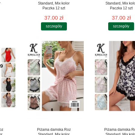
r
Standard, Mix kolor
Standard, Mix kol
Paczka 12 szt
Paczka 12 szt
37.00 zł
37.00 zł
szczegóły
szczegóły
oz
Piżama damska Roz
Piżama damska R
or
Standard, Mix kolor
Standard, Mix kol