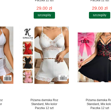
Paczka 12 szt
Paczka 12 szt
29.00 zł
29.00 zł
szczegóły
szczegóły
oz
Piżama damska Roz
Piżama damska R
or
Standard, Mix kolor
Standard, Mix kol
Paczka 12 szt
Paczka 12 szt