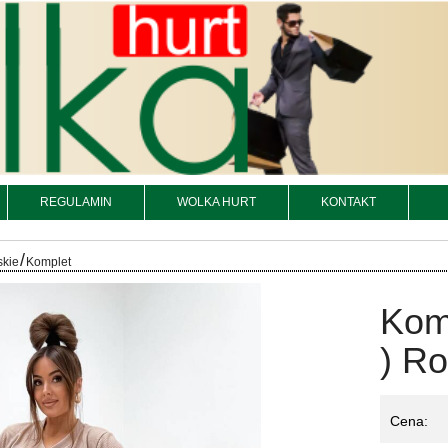
REGULAMIN
WOLKA HURT
KONTAKT
/
skie
Komplet
Kom
) Ro
Cena: