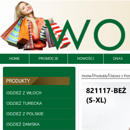
HOME
PROMOCJE
NOWOŚCI
ONAS
Bluzy damskie Roz L-
3XL. 1 kolor. Paczka
/
/
Home
Produkty
Odzież z Pol
10 szt
54.00 zł
szczegóły
ODZIEŻ Z WŁOCH
ODZIEŻ TURECKA
ODZIEŻ Z POLSKIE
ODZIEŻ DAMSKA