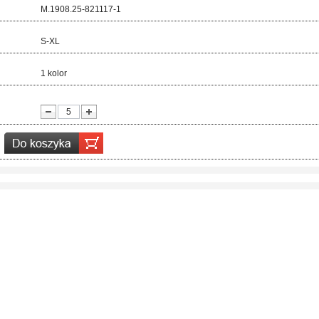
d:
M.1908.25-821117-1
ar:
S-XL
r:
1 kolor
ć: