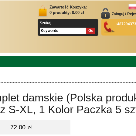
Zawartość Koszyka:
0
produkty:
0.00
zł
Zaloguj
/
Reje
Szukaj
+48729437
plet damskie (Polska produ
z S-XL, 1 Kolor Paczka 5 sz
72.00 zł