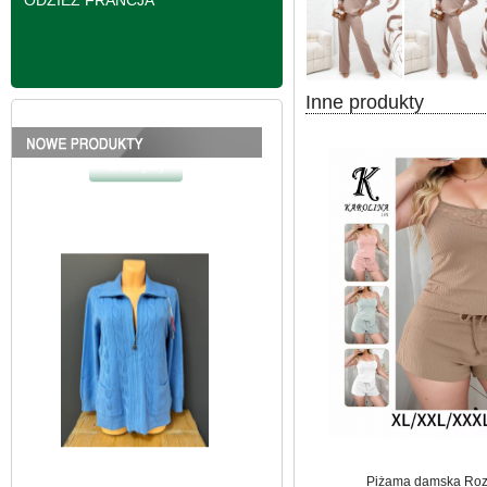
ODZIEŻ FRANCJA
Inne produkty
Bluzy damskie Roz L-
3XL. 1 kolor. Paczka
10 szt
39.00 zł
szczegóły
Piżama damska Roz