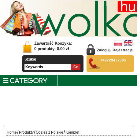
Zawartość Koszyka:
0
produkty:
0.00
zł
Zaloguj
/
Rejestracja
Szukaj
+48729437385
CATEGORY
/
/
/
Home
Produkty
Odzież z Polskie
Komplet