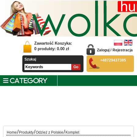
Zawartość Koszyka:
0
produkty:
0.00
zł
Zaloguj
/
Rejestracja
Szukaj
+48729437385
CATEGORY
/
/
/
Home
Produkty
Odzież z Polskie
Komplet