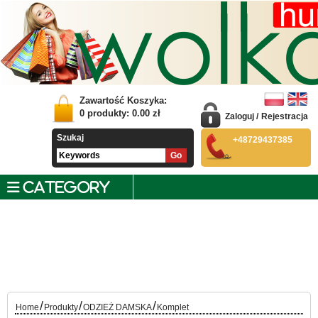
Zawartość Koszyka:
0
produkty:
0.00
zł
Zaloguj
/
Rejestracja
Szukaj
+48729437385
CATEGORY
/
/
/
Home
Produkty
ODZIEŻ DAMSKA
Komplet