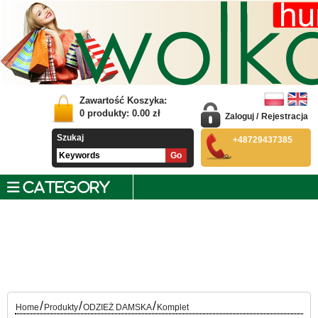
Zawartość Koszyka:
0
produkty:
0.00
zł
Zaloguj
/
Rejestracja
Szukaj
+48729437385
CATEGORY
/
/
/
Home
Produkty
ODZIEŻ DAMSKA
Komplet