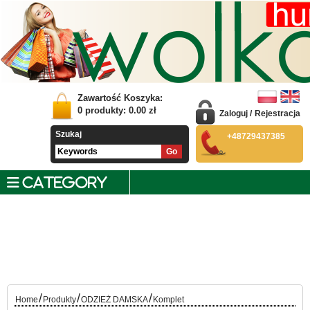
Zawartość Koszyka:
0
produkty:
0.00
zł
Zaloguj
/
Rejestracja
Szukaj
+48729437385
CATEGORY
/
/
/
Home
Produkty
ODZIEŻ DAMSKA
Komplet