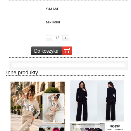
Rozmiar:
S/M-M/L
Kolor:
Mix kolor
lość:
Inne produkty