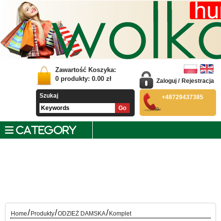
Zawartość Koszyka:
0
produkty:
0.00
zł
Zaloguj
/
Rejestracja
Szukaj
+48729437385
CATEGORY
/
/
/
Home
Produkty
ODZIEŻ DAMSKA
Komplet