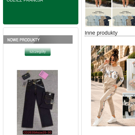
ODZIEŻ FRANCJA
Inne produkty
Spodnie damskie
jeansy Roz 25-30, 1
Kolor Paczka 10 szt
61.00 zł
szczegóły