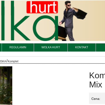
REGULAMIN
WOLKA HURT
KONTAKT
/
MSKA
Komplet
Kom
Mix 
Cena: