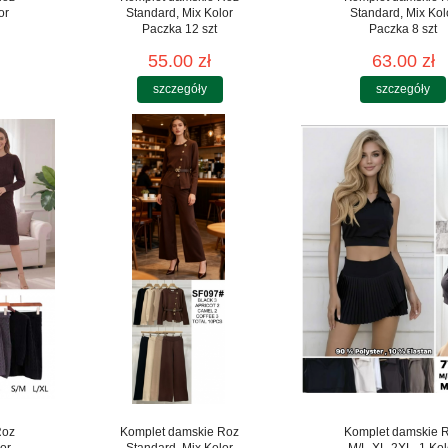
or
Standard, Mix Kolor
Standard, Mix Kol
Paczka 12 szt
Paczka 8 szt
55.00 zł
63.00 zł
szczegóły
szczegóły
Roz
Komplet damskie Roz
Komplet damskie 
or
Standard, Mix Kolor
M/L-XL-2XL, 1 Kol