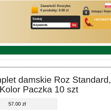
Zawartość Koszyka:
0
produkty:
0.00
zł
Zaloguj
/
Reje
Szukaj
+48729437
plet damskie Roz Standard,
Kolor Paczka 10 szt
57.00 zł