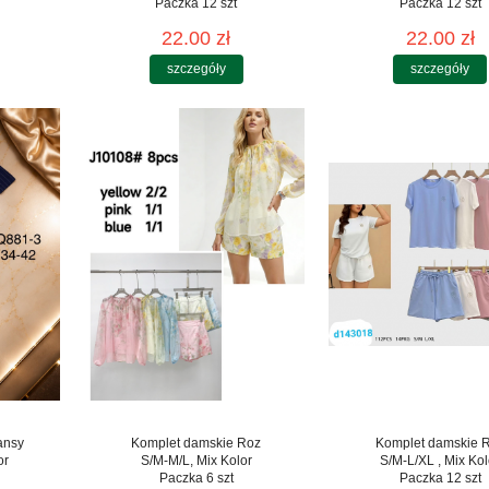
Paczka 12 szt
Paczka 12 szt
22.00 zł
22.00 zł
szczegóły
szczegóły
ansy
Komplet damskie Roz
Komplet damskie 
or
S/M-M/L, Mix Kolor
S/M-L/XL , Mix Kol
Paczka 6 szt
Paczka 12 szt