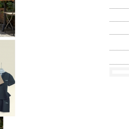
Ko
Rozmi
Kolo
loś