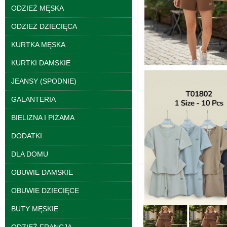
ODZIEŻ MĘSKA
ODZIEŻ DZIECIĘCA
KURTKA MĘSKA
KURTKI DAMSKIE
JEANSY (SPODNIE)
GALANTERIA
Spodnie damskie
jeansy Roz 25-30, 1
BIELIZNA I PIŻAMA
Kolor Paczka 10 szt
61.00 zł
DODATKI
szczegóły
DLA DOMU
OBUWIE DAMSKIE
OBUWIE DZIECIĘCE
BUTY MĘSKIE