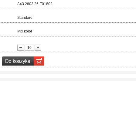
d:
A43.2803.26-T01802
ar:
Standard
r:
Mix kolor
ć: