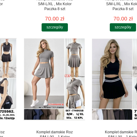
or
S/M-L/XL , Mix Kolor
S/M-L/XL , Mix Kol
Paczka 8 szt
Paczka 8 szt
70.00 zł
70.00 zł
szczegóły
szczegóły
Roz
Komplet damskie Roz
Komplet damskie 
or
S/M-L/XL , 1 Kolor
S/M-L/XL , 1 Kolo