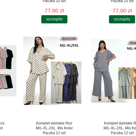
Paczka 10 szt
Paczka 10 szt
77.00 zł
77.00 zł
szczegóły
szczegóły
Roz
Komplet damskie Roz
Komplet damskie 
or
M/L-XL-2XL, Mix Kolor
M/L-XL-2XL, Mix Ko
Paczka 12 szt
Paczka 12 szt