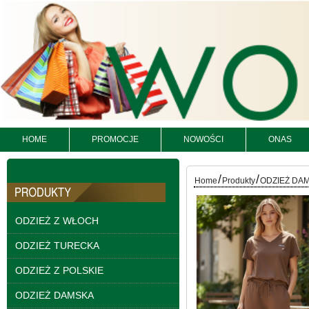
HOME
PROMOCJE
NOWOŚCI
ONAS
Spodnie damskie
/
/
Home
Produkty
ODZIEŻ DA
jeansy Roz 25-30, 1
Kolor Paczka 10 szt
61.00 zł
ODZIEŻ Z WŁOCH
szczegóły
ODZIEŻ TURECKA
ODZIEŻ Z POLSKIE
ODZIEŻ DAMSKA