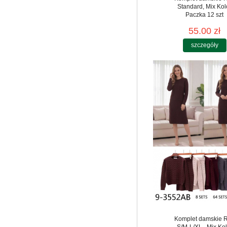
Standard, Mix Kol
Paczka 12 szt
55.00 zł
szczegóły
Komplet damskie 
S/M-L/XL , Mix Kol