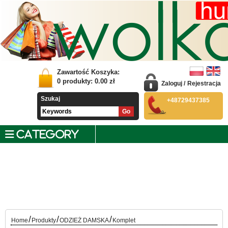
Zawartość Koszyka:
0
produkty:
0.00
zł
Zaloguj
/
Rejestracja
Szukaj
+48729437385
CATEGORY
/
/
/
Home
Produkty
ODZIEŻ DAMSKA
Komplet