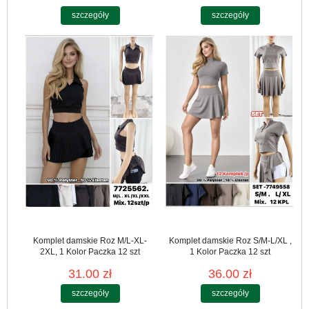
szczegóły
szczegóły
Komplet damskie Roz M/L-XL-
Komplet damskie Roz S/M-L/XL ,
2XL, 1 Kolor Paczka 12 szt
1 Kolor Paczka 12 szt
31.00 zł
36.00 zł
szczegóły
szczegóły