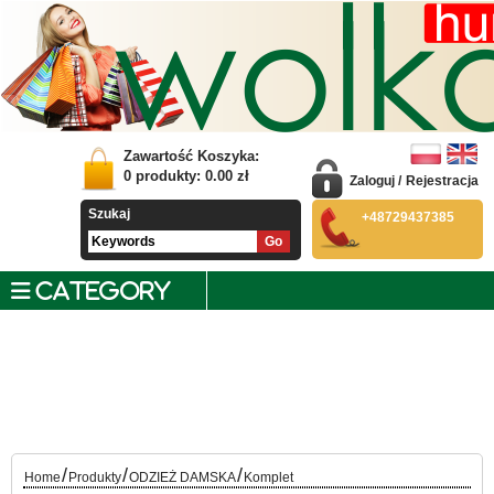
Zawartość Koszyka:
0
produkty:
0.00
zł
Zaloguj
/
Rejestracja
Szukaj
+48729437385
CATEGORY
/
/
/
Home
Produkty
ODZIEŻ DAMSKA
Komplet