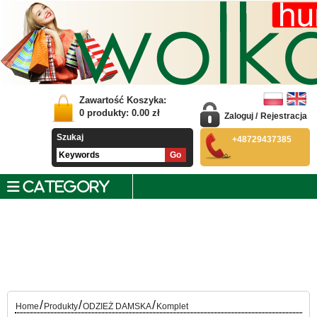
Zawartość Koszyka:
0
produkty:
0.00
zł
Zaloguj
/
Rejestracja
Szukaj
+48729437385
CATEGORY
/
/
/
Home
Produkty
ODZIEŻ DAMSKA
Komplet