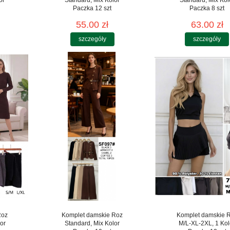
Paczka 12 szt
Paczka 8 szt
55.00 zł
63.00 zł
szczegóły
szczegóły
Roz
Komplet damskie Roz
Komplet damskie 
or
Standard, Mix Kolor
M/L-XL-2XL, 1 Kol