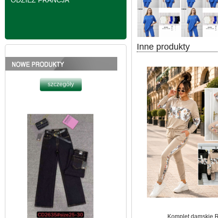
ODZIEŻ FRANCJA
Inne produkty
Spodnie damskie
jeansy Roz 25-30, 1
Kolor Paczka 10 szt
61.00 zł
szczegóły
Komplet damskie 