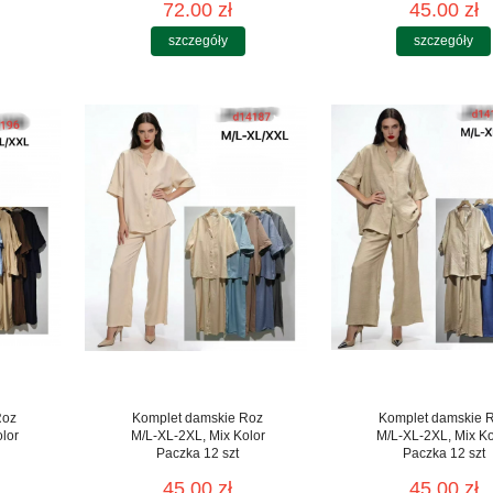
72.00 zł
45.00 zł
szczegóły
szczegóły
Roz
Komplet damskie Roz
Komplet damskie 
lor
M/L-XL-2XL, Mix Kolor
M/L-XL-2XL, Mix Ko
Paczka 12 szt
Paczka 12 szt
45.00 zł
45.00 zł