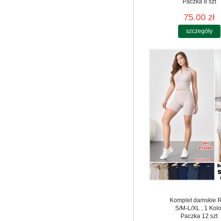
Paczka 8 szt
75.00 zł
szczegóły
Komplet damskie 
S/M-L/XL , 1 Kolo
Paczka 12 szt