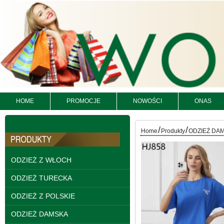
HOME
PROMOCJE
NOWOŚCI
ONAS
Spodnie damskie
/
/
Home
Produkty
ODZIEŻ DA
jeansy Roz 25-30, 1
Kolor Paczka 10 szt
61.00 zł
ODZIEŻ Z WŁOCH
szczegóły
ODZIEŻ TURECKA
ODZIEŻ Z POLSKIE
ODZIEŻ DAMSKA