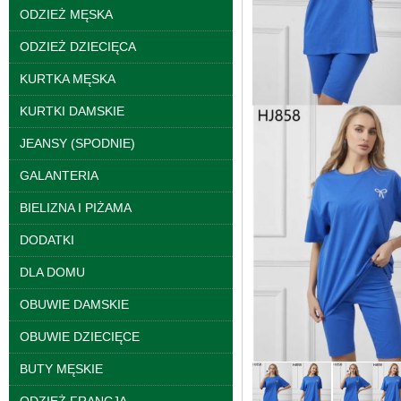
ODZIEŻ MĘSKA
ODZIEŻ DZIECIĘCA
KURTKA MĘSKA
KURTKI DAMSKIE
JEANSY (SPODNIE)
GALANTERIA
Spodnie damskie
jeansy Roz 25-30, 1
BIELIZNA I PIŻAMA
Kolor Paczka 10 szt
61.00 zł
DODATKI
szczegóły
DLA DOMU
OBUWIE DAMSKIE
OBUWIE DZIECIĘCE
BUTY MĘSKIE