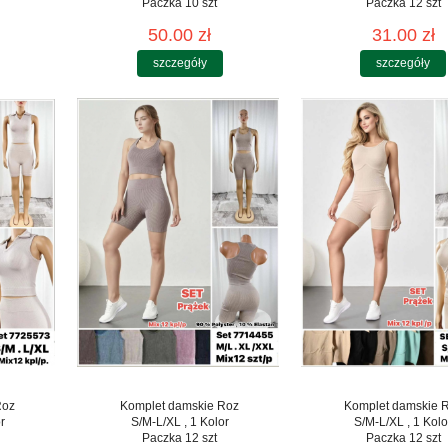
Paczka 10 szt
Paczka 12 szt
50.00 zł
31.00 zł
szczegóły
szczegóły
Roz
Komplet damskie Roz
Komplet damskie 
r
S/M-L/XL , 1 Kolor
S/M-L/XL , 1 Kolo
Paczka 12 szt
Paczka 12 szt