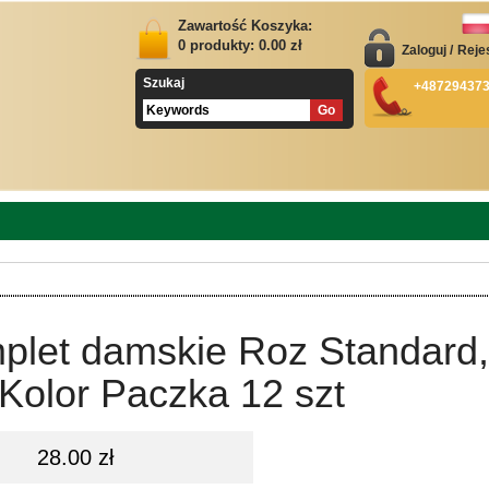
Zawartość Koszyka:
0
produkty:
0.00
zł
Zaloguj
/
Reje
Szukaj
+48729437
plet damskie Roz Standard,
Kolor Paczka 12 szt
28.00 zł