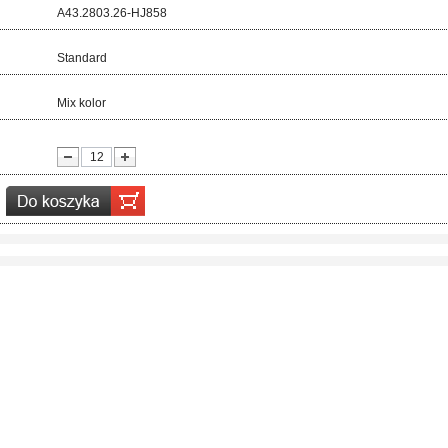
d:
A43.2803.26-HJ858
ar:
Standard
r:
Mix kolor
ć: