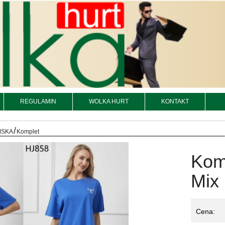
REGULAMIN
WOLKA HURT
KONTAKT
/
MSKA
Komplet
Kom
Mix 
Cena: