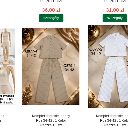
Paczka 12 szt
Paczka 12 szt
36.00 zł
31.00 zł
szczegóły
szczegóły
Roz
Komplet damskie jeansy
Komplet damskie je
r
Roz 34-42 , 1 Kolor
Roz 34-42 , 1 Kol
Paczka 10 szt
Paczka 10 szt