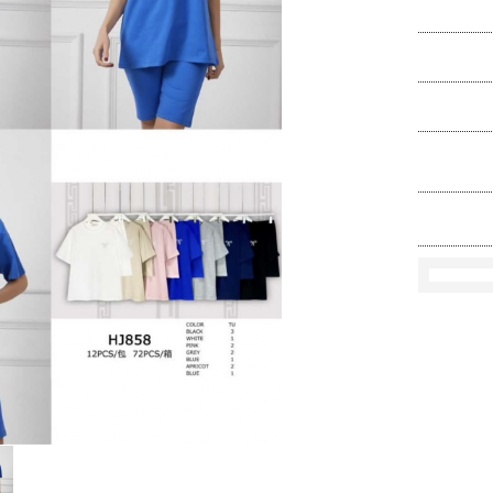
Ko
Rozmi
Kolo
loś