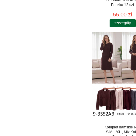
Paczka 12 szt
55.00 zł
szczegóły
Komplet damskie 
S/M-L/XL , Mix Kol