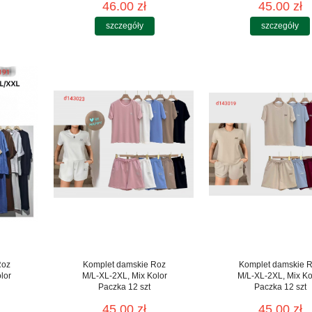
46.00 zł
45.00 zł
szczegóły
szczegóły
Roz
Komplet damskie Roz
Komplet damskie 
lor
M/L-XL-2XL, Mix Kolor
M/L-XL-2XL, Mix Ko
Paczka 12 szt
Paczka 12 szt
45.00 zł
45.00 zł