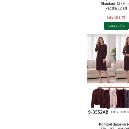
Standard, Mix Kol
Paczka 12 szt
55.00 zł
szczegóły
Komplet damskie 
S/M-L/XL , Mix Kol