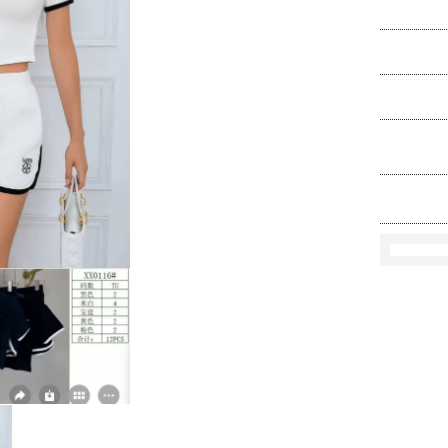
Ko
Rozmi
Kolo
loś