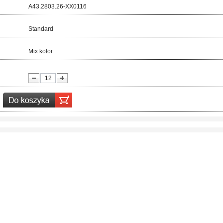
d:
A43.2803.26-XX0116
ar:
Standard
r:
Mix kolor
ć: