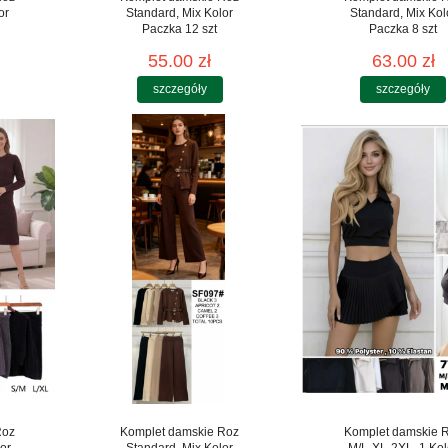
or
Standard, Mix Kolor
Standard, Mix Kol
Paczka 12 szt
Paczka 8 szt
55.00 zł
63.00 zł
szczegóły
szczegóły
Roz
Komplet damskie Roz
Komplet damskie 
or
Standard, Mix Kolor
M/L-XL-2XL, 1 Kol