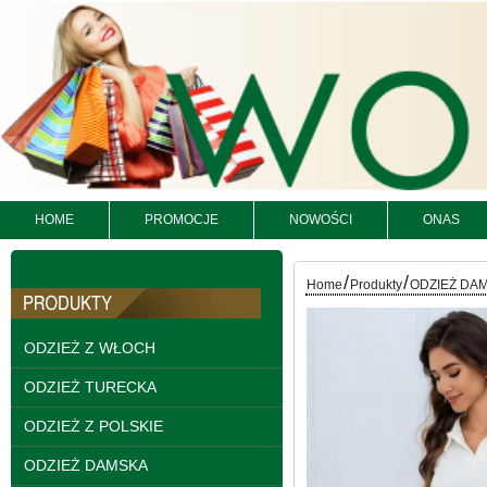
HOME
PROMOCJE
NOWOŚCI
ONAS
Kurtki damskie
skórzana Roz S-XL, 1
/
/
Kolor Paczka 5 szt
Home
Produkty
ODZIEŻ DA
95.00 zł
szczegóły
ODZIEŻ Z WŁOCH
ODZIEŻ TURECKA
ODZIEŻ Z POLSKIE
ODZIEŻ DAMSKA