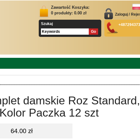
Zawartość Koszyka:
0
produkty:
0.00
zł
Zaloguj
/
Reje
Szukaj
+48729437
plet damskie Roz Standard,
Kolor Paczka 12 szt
64.00 zł