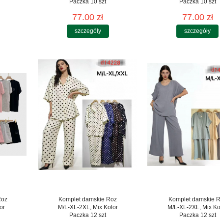
Paczka 10 szt
Paczka 10 szt
77.00 zł
77.00 zł
szczegóły
szczegóły
Roz
Komplet damskie Roz
Komplet damskie 
or
M/L-XL-2XL, Mix Kolor
M/L-XL-2XL, Mix Ko
Paczka 12 szt
Paczka 12 szt