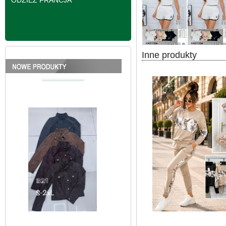
ODZIEŻ FRANCJA
Inne produkty
Kurtki damskie
skórzana Roz S-2XL,
1 Kolor Paczka 5 szt
95.00 zł
szczegóły