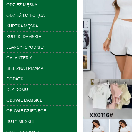
ODZIEŻ MĘSKA
ODZIEŻ DZIECIĘCA
KURTKA MĘSKA
KURTKI DAMSKIE
JEANSY (SPODNIE)
Kurtki damskie
GALANTERIA
skórzana Roz S-XL, 1
Kolor Paczka 5 szt
BIELIZNA I PIŻAMA
95.00 zł
DODATKI
szczegóły
DLA DOMU
OBUWIE DAMSKIE
OBUWIE DZIECIĘCE
BUTY MĘSKIE