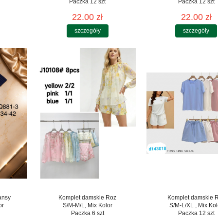
Paczka 12 szt
Paczka 12 szt
22.00 zł
22.00 zł
szczegóły
szczegóły
ansy
Komplet damskie Roz
Komplet damskie 
or
S/M-M/L, Mix Kolor
S/M-L/XL , Mix Kol
Paczka 6 szt
Paczka 12 szt