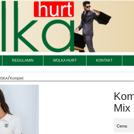
REGULAMIN
WOLKA HURT
KONTAKT
/
MSKA
Komplet
Kom
Mix 
Cena: