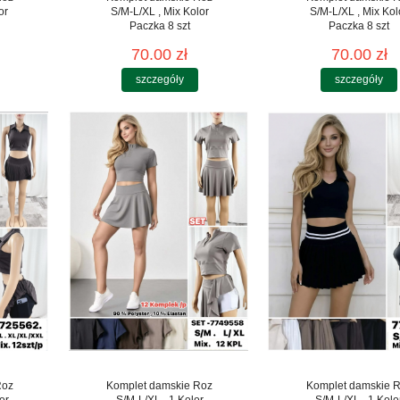
or
S/M-L/XL , Mix Kolor
S/M-L/XL , Mix Kol
Paczka 8 szt
Paczka 8 szt
70.00 zł
70.00 zł
szczegóły
szczegóły
Roz
Komplet damskie Roz
Komplet damskie 
or
S/M-L/XL , 1 Kolor
S/M-L/XL , 1 Kolo