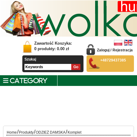
Zawartość Koszyka:
0
produkty:
0.00
zł
Zaloguj
/
Rejestracja
Szukaj
+48729437385
CATEGORY
/
/
/
Home
Produkty
ODZIEŻ DAMSKA
Komplet