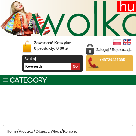
Zawartość Koszyka:
0
produkty:
0.00
zł
Zaloguj
/
Rejestracja
Szukaj
+48729437385
CATEGORY
/
/
/
Home
Produkty
Odzież z Włoch
Komplet