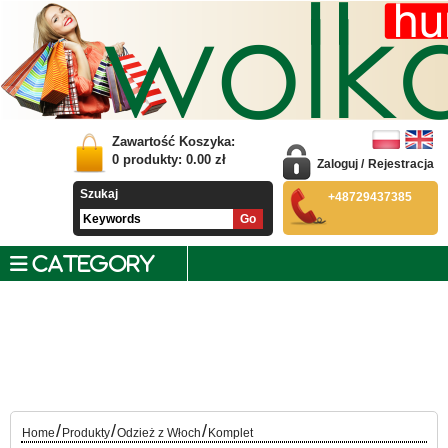
Zawartość Koszyka:
0
produkty:
0.00
zł
Zaloguj
/
Rejestracja
Szukaj
+48729437385
CATEGORY
/
/
/
Home
Produkty
Odzież z Włoch
Komplet