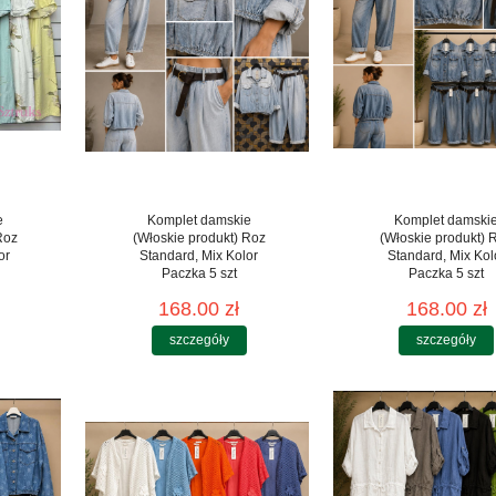
e
Komplet damskie
Komplet damski
Roz
(Włoskie produkt) Roz
(Włoskie produkt) 
or
Standard, Mix Kolor
Standard, Mix Kol
Paczka 5 szt
Paczka 5 szt
168.00 zł
168.00 zł
szczegóły
szczegóły