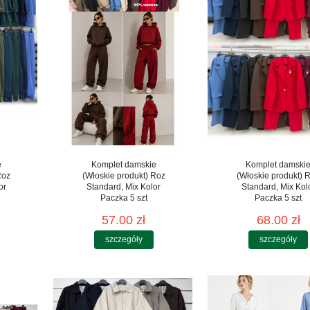
e
Komplet damskie
Komplet damski
Roz
(Włoskie produkt) Roz
(Włoskie produkt) 
or
Standard, Mix Kolor
Standard, Mix Kol
Paczka 5 szt
Paczka 5 szt
57.00 zł
68.00 zł
szczegóły
szczegóły