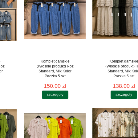
e
Komplet damskie
Komplet damski
Roz
(Włoskie produkt) Roz
(Włoskie produkt) 
or
Standard, Mix Kolor
Standard, Mix Kol
Paczka 5 szt
Paczka 5 szt
150.00 zł
138.00 zł
szczegóły
szczegóły