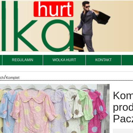
REGULAMIN
WOLKA HURT
KONTAKT
/
och
Komplet
Kom
prod
Pacz