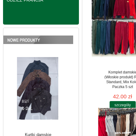
ODZIEŻ FRANCJA
Kurtki damskie
skórzana Roz S-2XL,
1 Kolor Paczka 5 szt
95.00 zł
szczegóły
Komplet damski
(Włoskie produkt) 
Standard, Mix Kol
Paczka 5 szt
42.00 zł
szczegóły