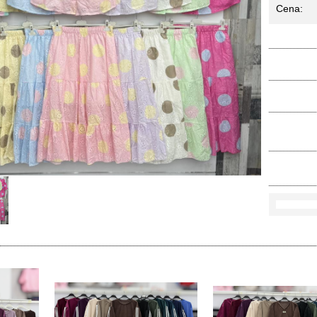
Cena:
Ko
Rozmi
Kolo
loś