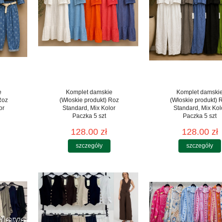
e
Komplet damskie
Komplet damski
Roz
(Włoskie produkt) Roz
(Włoskie produkt) 
or
Standard, Mix Kolor
Standard, Mix Kol
Paczka 5 szt
Paczka 5 szt
128.00 zł
128.00 zł
szczegóły
szczegóły