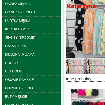
ODZIEŻ MĘSKA
ODZIEŻ DZIECIĘCA
KURTKA MĘSKA
KURTKI DAMSKIE
JEANSY (SPODNIE)
Kurtki damskie
skórzana Roz S-XL, 1
Kolor Paczka 5 szt
GALANTERIA
95.00 zł
BIELIZNA I PIŻAMA
szczegóły
DODATKI
DLA DOMU
Inne produkty
OBUWIE DAMSKIE
OBUWIE DZIECIĘCE
BUTY MĘSKIE