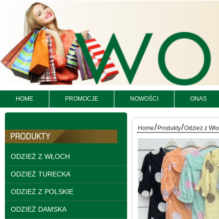
HOME
PROMOCJE
NOWOŚCI
ONAS
Kurtki damskie
skórzana Roz S-XL, 1
Kolor Paczka 5 szt
/
/
95.00 zł
Home
Produkty
Odzież z Wł
szczegóły
ODZIEŻ Z WŁOCH
ODZIEŻ TURECKA
ODZIEŻ Z POLSKIE
ODZIEŻ DAMSKA