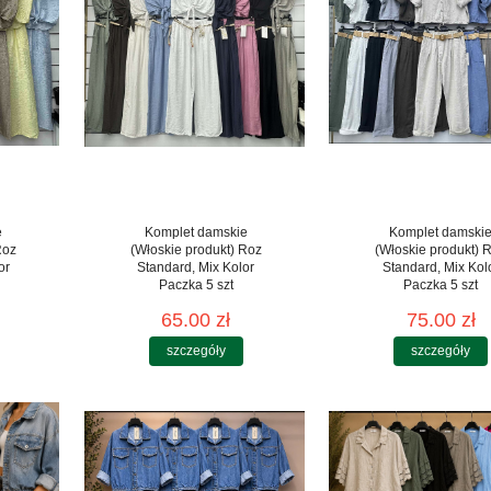
e
Komplet damskie
Komplet damski
Roz
(Włoskie produkt) Roz
(Włoskie produkt) 
or
Standard, Mix Kolor
Standard, Mix Kol
Paczka 5 szt
Paczka 5 szt
65.00 zł
75.00 zł
szczegóły
szczegóły