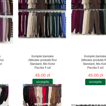
e
Komplet damskie
Komplet damski
Roz
(Włoskie produkt) Roz
(Włoskie produkt) 
or
Standard, Mix Kolor
Standard, Mix Kol
Paczka 5 szt
Paczka 5 szt
45.00 zł
45.00 zł
szczegóły
szczegóły