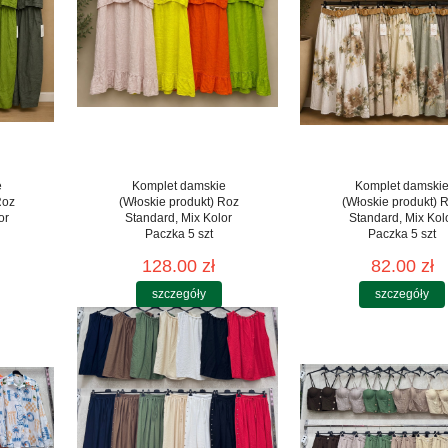
e
Komplet damskie
Komplet damski
Roz
(Włoskie produkt) Roz
(Włoskie produkt) 
or
Standard, Mix Kolor
Standard, Mix Kol
Paczka 5 szt
Paczka 5 szt
128.00 zł
82.00 zł
szczegóły
szczegóły