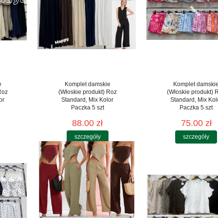
e
Komplet damskie
Komplet damski
Roz
(Włoskie produkt) Roz
(Włoskie produkt) 
or
Standard, Mix Kolor
Standard, Mix Kol
Paczka 5 szt
Paczka 5 szt
88.00 zł
75.00 zł
szczegóły
szczegóły