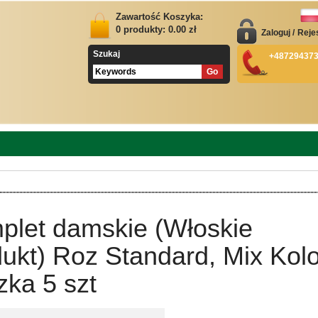
Zawartość Koszyka:
0
produkty:
0.00
zł
Zaloguj
/
Reje
Szukaj
+48729437
plet damskie (Włoskie
ukt) Roz Standard, Mix Kolo
ka 5 szt