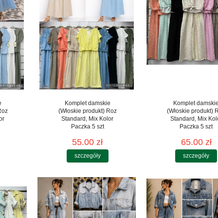
e
Komplet damskie
Komplet damski
Roz
(Włoskie produkt) Roz
(Włoskie produkt) 
or
Standard, Mix Kolor
Standard, Mix Kol
Paczka 5 szt
Paczka 5 szt
55.00 zł
65.00 zł
szczegóły
szczegóły