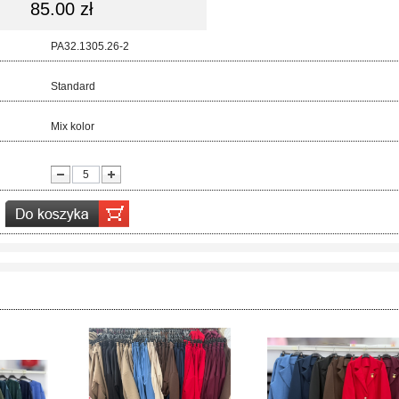
85.00 zł
d:
PA32.1305.26-2
ar:
Standard
r:
Mix kolor
ć: