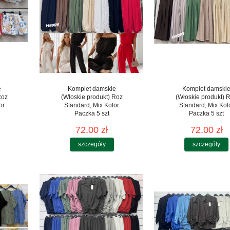
e
Komplet damskie
Komplet damski
Roz
(Włoskie produkt) Roz
(Włoskie produkt) 
or
Standard, Mix Kolor
Standard, Mix Kol
Paczka 5 szt
Paczka 5 szt
72.00 zł
72.00 zł
szczegóły
szczegóły