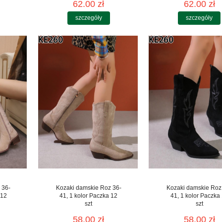
62.00 zł
62.00 zł
szczegóły
szczegóły
 36-
Kozaki damskie Roz 36-
Kozaki damskie Roz
 12
41, 1 kolor Paczka 12
41, 1 kolor Paczka
szt
szt
58.00 zł
58.00 zł