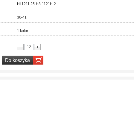
d:
HI.1211.25-H8-1121H-2
ar:
36-41
r:
1 kolor
ć: