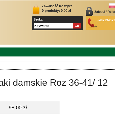
Zawartość Koszyka:
0
produkty:
0.00
zł
Zaloguj
/
Reje
Szukaj
+48729437
aki damskie Roz 36-41/ 12
98.00 zł