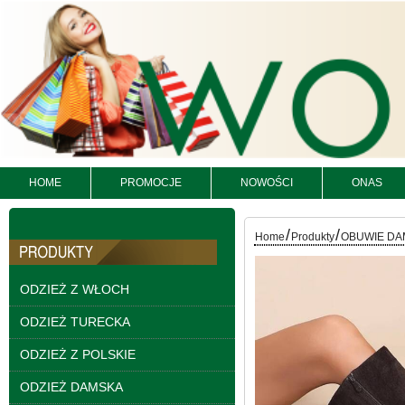
HOME
PROMOCJE
NOWOŚCI
ONAS
/
/
Home
Produkty
OBUWIE DA
Kurtki damskie
ODZIEŻ Z WŁOCH
skórzana Roz S-XL, 1
Kolor Paczka 5 szt
ODZIEŻ TURECKA
95.00 zł
ODZIEŻ Z POLSKIE
szczegóły
ODZIEŻ DAMSKA