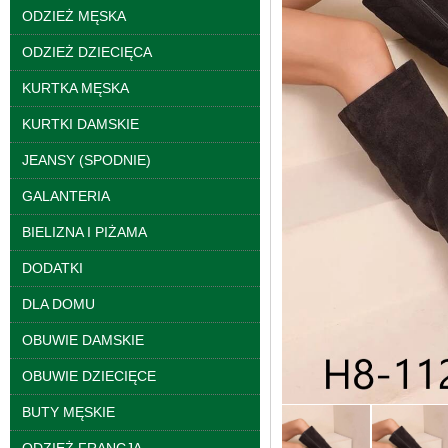
ODZIEŻ MĘSKA
ODZIEŻ DZIECIĘCA
KURTKA MĘSKA
KURTKI DAMSKIE
JEANSY (SPODNIE)
GALANTERIA
BIELIZNA I PIŻAMA
DODATKI
Kurtki damskie
skórzana Roz S-XL, 1
DLA DOMU
Kolor Paczka 5 szt
95.00 zł
OBUWIE DAMSKIE
szczegóły
OBUWIE DZIECIĘCE
BUTY MĘSKIE