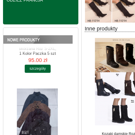
ODZIEŻ FRANCJA
Inne produkty
Kurtki damskie
skórzana Roz S-2XL,
1 Kolor Paczka 5 szt
95.00 zł
szczegóły
Kozaki damskie Roz