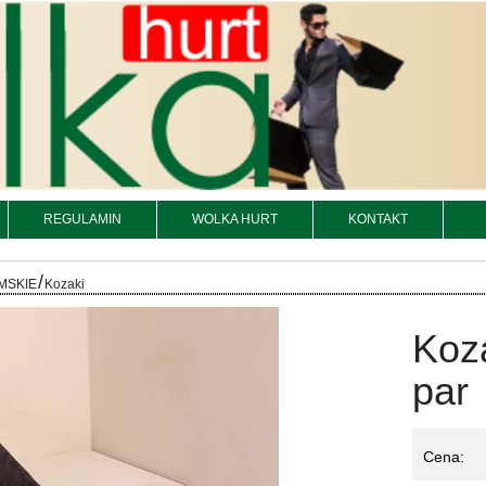
REGULAMIN
WOLKA HURT
KONTAKT
/
MSKIE
Kozaki
Koz
par
Cena: