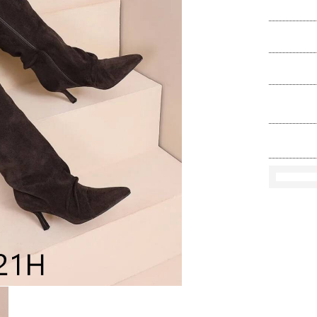
Ko
Rozmi
Kolo
loś