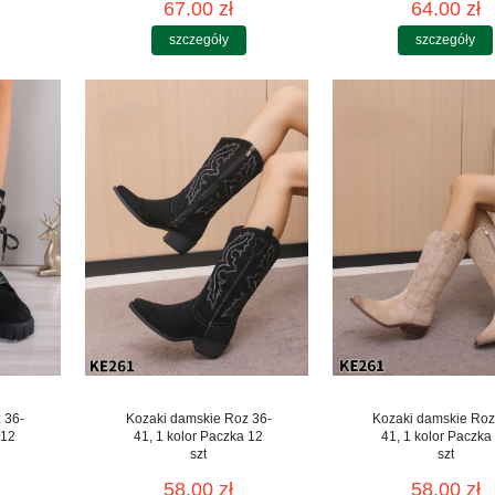
67.00 zł
64.00 zł
szczegóły
szczegóły
 36-
Kozaki damskie Roz 36-
Kozaki damskie Roz
 12
41, 1 kolor Paczka 12
41, 1 kolor Paczka
szt
szt
58.00 zł
58.00 zł