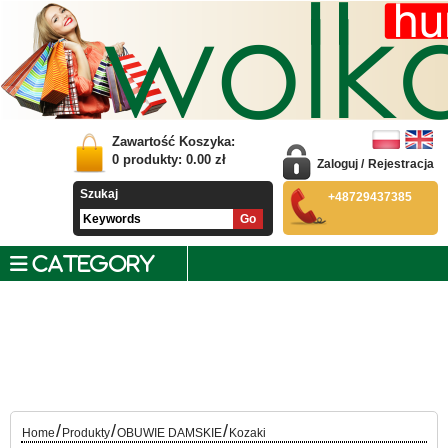
Zawartość Koszyka:
0
produkty:
0.00
zł
Zaloguj
/
Rejestracja
Szukaj
+48729437385
CATEGORY
/
/
/
Home
Produkty
OBUWIE DAMSKIE
Kozaki